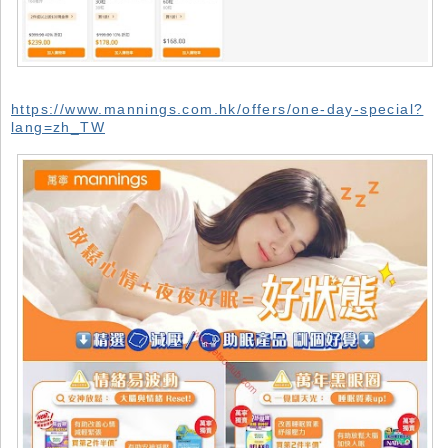
https://www.mannings.com.hk/offers/one-day-special?
lang=zh_TW