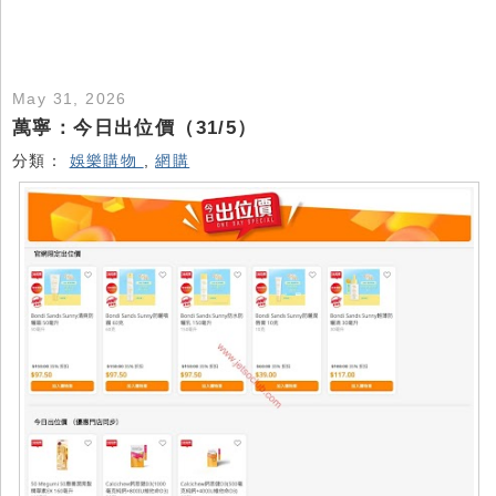
May 31, 2026
萬寧：今日出位價（31/5）
分類：
娛樂購物
,
網購