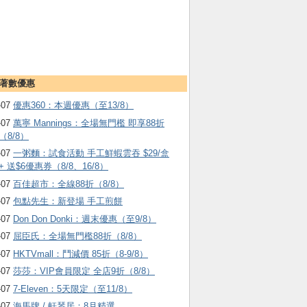
著數優惠
-07
優惠360：本週優惠（至13/8）
-07
萬寧 Mannings：全場無門檻 即享88折
（8/8）
-07
一粥麵：試食活動 手工鮮蝦雲吞 $29/盒
+ 送$6優惠券（8/8、16/8）
-07
百佳超市：全線88折（8/8）
-07
包點先生：新登場 手工煎餅
-07
Don Don Donki：週末優惠（至9/8）
-07
屈臣氏：全場無門檻88折（8/8）
-07
HKTVmall ：鬥減價 85折（8-9/8）
-07
莎莎：VIP會員限定 全店9折（8/8）
-07
7-Eleven：5天限定（至11/8）
-07
海馬牌 / 軒琴居：8月精選