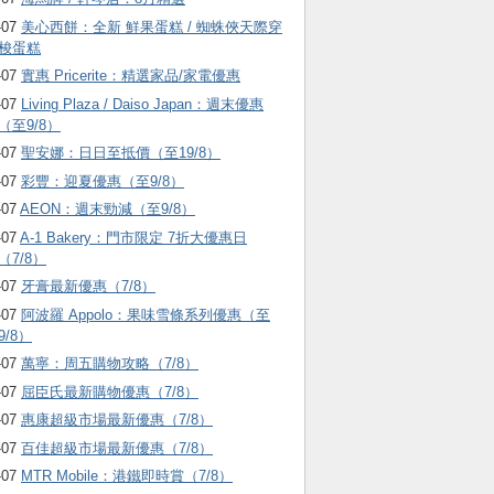
-07
美心西餅：全新 鮮果蛋糕 / 蜘蛛俠天際穿
梭蛋糕
-07
實惠 Pricerite：精選家品/家電優惠
-07
Living Plaza / Daiso Japan：週末優惠
（至9/8）
-07
聖安娜：日日至抵價（至19/8）
-07
彩豐：迎夏優惠（至9/8）
-07
AEON：週末勁減（至9/8）
-07
A-1 Bakery：門市限定 7折大優惠日
（7/8）
-07
牙膏最新優惠（7/8）
-07
阿波羅 Appolo：果味雪條系列優惠（至
9/8）
-07
萬寧：周五購物攻略（7/8）
-07
屈臣氏最新購物優惠（7/8）
-07
惠康超級市場最新優惠（7/8）
-07
百佳超級市場最新優惠（7/8）
-07
MTR Mobile：港鐵即時賞（7/8）