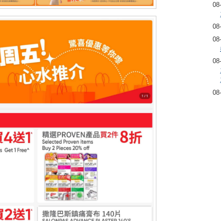
08
08
08
08
08