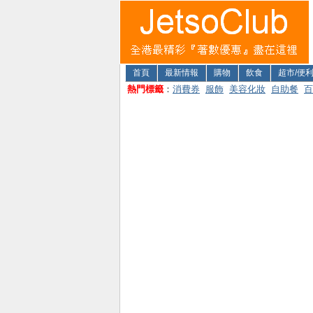
首頁
最新情報
購物
飲食
超市/便
熱門標籤
：
消費券
服飾
美容化妝
自助餐
百