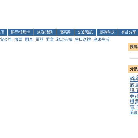
利店
銀行/信用卡
旅游/活動
優惠券
交通/通訊
數碼科技
有趣分享
貨公司
機票
開倉
電器
嬰童
雜誌有禮
生日送禮
健康生活
搜尋
分類
娛
旅
訊
券
機
電
唱