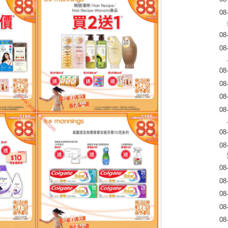
08
08
08
08
08
08
08
08
08
08
08
08
08
08