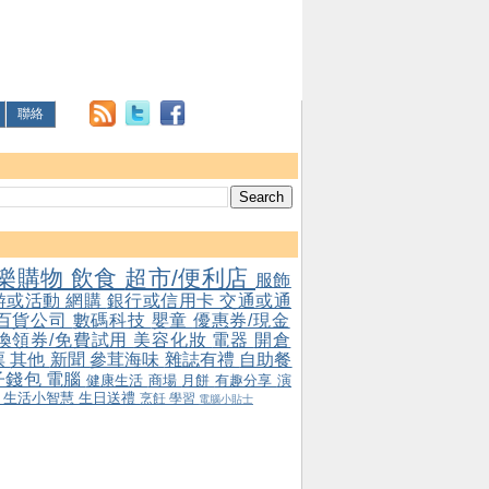
聯絡
樂購物
飲食
超市/便利店
服飾
游或活動
網購
銀行或信用卡
交通或通
百貨公司
數碼科技
嬰童
優惠券/現金
/換領券/免費試用
美容化妝
電器
開倉
票
其他
新聞
參茸海味
雜誌有禮
自助餐
子錢包
電腦
健康生活
商場
月餅
有趣分享
演
會
生活小智慧
生日送禮
烹飪
學習
電腦小貼士