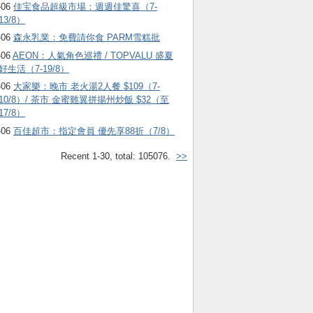
-06
佳宝食品超級市場：週週佳驚喜（7-
13/8）
-06
森永乳業：免費請你食 PARM雪糕批
-06
AEON：人氣角色巡禮 / TOPVALU 盛夏
好生活（7-19/8）
-06
大家樂：晚市 老火湯2人餐 $109（7-
10/8）/ 茶市 金蜜雞翼拼揚州炒飯 $32（至
17/8）
-06
百佳超市：指定會員 優先享88折（7/8）
Recent 1-30, total: 105076.
>>