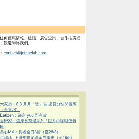
任何優惠情報、建議、廣告查詢、合作推廣或
，歡迎聯絡我們。
：
contact@jetsoclub.com
大家樂：8.8 月月「雙」賞 樂賞分快閃優惠
（至10/8）
Eatizen：綁定 yuu 即有賞
吉野家：濃厚番茄湯系列 / 巨丼の咖哩蛋包
飯
美心MX：長者全日8折（至28/8）
洪瑞珍：6週年限定現金券優惠（至16/8）