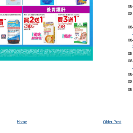
08
08
08
08
08
08
08
08
08
Home
Older Post