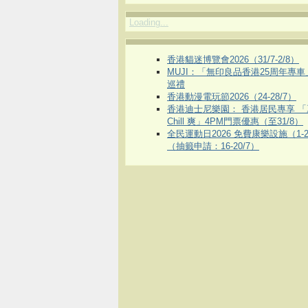
Loading...
香港貓迷博覽會2026（31/7-2/8）
MUJI：「無印良品香港25周年專
巡禮
香港動漫電玩節2026（24-28/7）
香港迪士尼樂園： 香港居民專享 「
Chill 爽」4PM門票優惠（至31/8）
全民運動日2026 免費康樂設施（1-2
（抽籤申請：16-20/7）