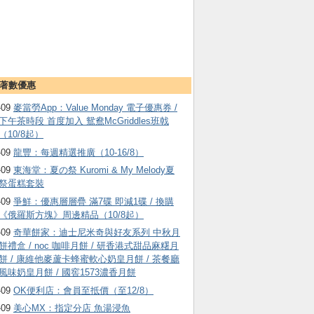
著數優惠
-09
麥當勞App：Value Monday 電子優惠券 /
下午茶時段 首度加入 鴛鴦McGriddles班戟
（10/8起）
-09
龍豐：每週精選推廣（10-16/8）
-09
東海堂：夏の祭 Kuromi & My Melody夏
祭蛋糕套裝
-09
爭鮮：優惠層層疊 滿7碟 即減1碟 / 換購
《俄羅斯方塊》周邊精品（10/8起）
-09
奇華餅家：迪士尼米奇與好友系列 中秋月
餅禮盒 / noc 咖啡月餅 / 研香港式甜品麻糬月
餅 / 康維他麥蘆卡蜂蜜軟心奶皇月餅 / 茶餐廳
風味奶皇月餅 / 國窖1573濃香月餅
-09
OK便利店：會員至抵價（至12/8）
-09
美心MX：指定分店 魚湯浸魚