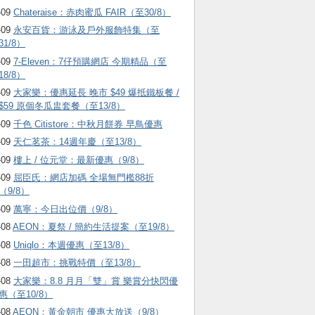
-09
Chateraise：赤肉蜜瓜 FAIR（至30/8）
-09
永安百貨：游泳及戶外服飾特集（至
31/8）
-09
7-Eleven：7仔預購網店 今期精品（至
18/8）
-09
大家樂：優惠延長 晚市 $49 爆抵鐵板餐 /
$59 原個冬瓜盅套餐（至13/8）
-09
千色 Citistore：中秋月餅券 早鳥優惠
-09
天仁茗茶：14週年慶（至13/8）
-09
樓上 / 位元堂：最新優惠（9/8）
-09
屈臣氏：網店加碼 全場無門檻88折
（9/8）
-09
萬寧：今日出位價（9/8）
-08
AEON：夏祭 / 簡約生活提案（至19/8）
-08
Uniqlo：本週優惠（至13/8）
-08
一田超市：挑戰特價（至13/8）
-08
大家樂：8.8 月月「雙」賞 樂賞分快閃優
惠（至10/8）
-08
AEON：黃金朝市 優惠大放送（9/8）