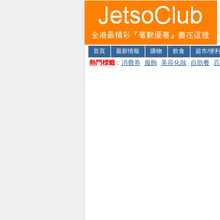
首頁
最新情報
購物
飲食
超市/便
熱門標籤
：
消費券
服飾
美容化妝
自助餐
百