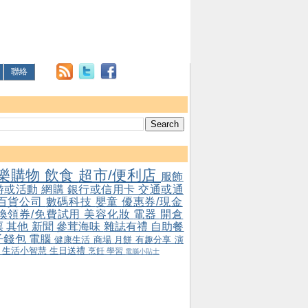
聯絡
樂購物
飲食
超市/便利店
服飾
游或活動
網購
銀行或信用卡
交通或通
百貨公司
數碼科技
嬰童
優惠券/現金
/換領券/免費試用
美容化妝
電器
開倉
票
其他
新聞
參茸海味
雜誌有禮
自助餐
子錢包
電腦
健康生活
商場
月餅
有趣分享
演
會
生活小智慧
生日送禮
烹飪
學習
電腦小貼士