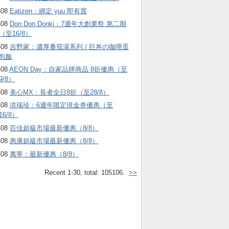
-08
Eatizen：綁定 yuu 即有賞
-08
Don Don Donki：7週年大創業祭 第二期
（至16/8）
-08
吉野家：濃厚番茄湯系列 / 巨丼の咖哩蛋
包飯
-08
AEON Day：自家品牌商品 8折優惠（至
9/8）
-08
美心MX：長者全日8折（至28/8）
-08
洪瑞珍：6週年限定現金券優惠（至
16/8）
-08
百佳超級市場最新優惠（8/8）
-08
惠康超級市場最新優惠（8/8）
-08
萬寧：最新優惠（8/8）
Recent 1-30, total: 105106.
>>