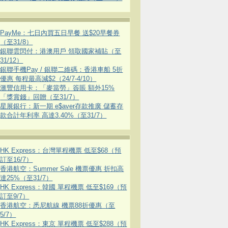
PayMe：七日內買五日早餐 送$20早餐券
（至31/8）
銀聯雲閃付：港澳用戶 領取國家補貼（至
31/12）
銀聯手機Pay / 銀聯二維碼：香港車船 5折
優惠 每程最高減$2（24/7-4/10）
滙豐信用卡：「麥當勞」簽賬 額外15%
「獎賞錢」回贈（至31/7）
星展銀行：新一期 e$aver存款推廣 儲蓄存
款合計年利率 高達3.40%（至31/7）
HK Express：台灣單程機票 低至$68（預
訂至16/7）
香港航空：Summer Sale 機票優惠 折扣高
達25%（至31/7）
HK Express：韓國 單程機票 低至$169（預
訂至9/7）
香港航空：悉尼航線 機票88折優惠（至
5/7）
HK Express：東京 單程機票 低至$288（預