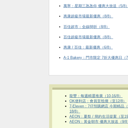
萬寧：星期三氹氹你 優惠大放送（5/8
惠康超級市場最新優惠（8/8）
百佳超市：全線88折（8/8）
百佳超級市場最新優惠（8/8）
惠康 / 百佳：最新優惠（6/8）
A-1 Bakery：門市限定 7折大優惠日（7
龍豐：每週精選推廣（10-16/8）
OK便利店：會員至抵價（至12/8）
7-Eleven：7仔預購網店 今期精品
18/8）
AEON：夏祭 / 簡約生活提案（至19
AEON：黃金朝市 優惠大放送（9/8