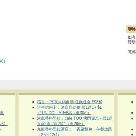
）
聯絡
如有
贊助
電郵
/8）
稻香： 宵夜火鍋自助 任飲任食 $98起
恒生信用卡：酒店自助餐 買1送1 / $1
（至
+FUN DOLLAR優惠（至30/9）
港島香格里拉：cafe TOO 快閃優惠 - 買1送
/8）
1/買2送2/買2送1（至26/6）
）
九龍香格里拉酒店：「香聚麵包」午餐放題
（27/3-12/4）