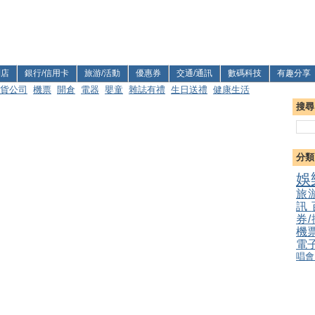
利店
銀行/信用卡
旅游/活動
優惠券
交通/通訊
數碼科技
有趣分享
貨公司
機票
開倉
電器
嬰童
雜誌有禮
生日送禮
健康生活
搜尋
分類
娛
旅
訊
券
機
電
唱