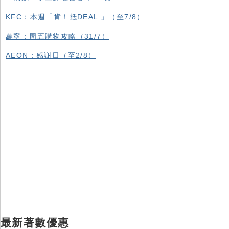
KFC ：本週「肯！抵DEAL 」（至7/8）
萬寧：周五購物攻略（31/7）
AEON：感謝日（至2/8）
最新著數優惠