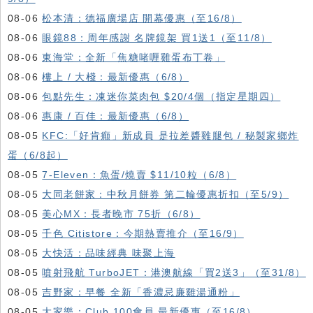
08-06
松本清：德福廣場店 開幕優惠（至16/8）
08-06
眼鏡88：周年感謝 名牌鏡架 買1送1（至11/8）
08-06
東海堂：全新「焦糖啫喱雞蛋布丁卷」
08-06
樓上 / 大棧：最新優惠（6/8）
08-06
包點先生：凍迷你菜肉包 $20/4個（指定星期四）
08-06
惠康 / 百佳：最新優惠（6/8）
08-05
KFC:「好肯癲」新成員 是拉差醬雞腿包 / 秘製家鄉炸
蛋（6/8起）
08-05
7-Eleven：魚蛋/燒賣 $11/10粒（6/8）
08-05
大同老餅家：中秋月餅券 第二輪優惠折扣（至5/9）
08-05
美心MX：長者晚市 75折（6/8）
08-05
千色 Citistore：今期熱賣推介（至16/9）
08-05
大快活：品味經典 味聚上海
08-05
噴射飛航 TurboJET：港澳航線「買2送3」（至31/8）
08-05
吉野家：早餐 全新「香濃忌廉雞湯通粉」
08-05
大家樂：Club 100會員 最新優惠（至16/8）