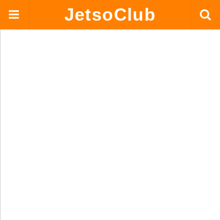
JetsoClub