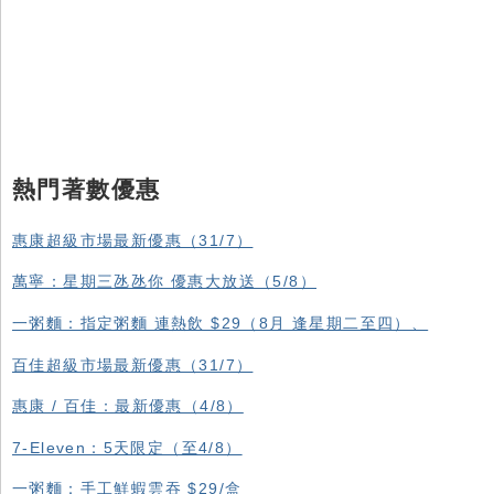
熱門著數優惠
惠康超級市場最新優惠（31/7）
萬寧：星期三氹氹你 優惠大放送（5/8）
一粥麵：指定粥麵 連熱飲 $29（8月 逢星期二至四）、
百佳超級市場最新優惠（31/7）
惠康 / 百佳：最新優惠（4/8）
7-Eleven：5天限定（至4/8）
一粥麵：手工鮮蝦雲吞 $29/盒