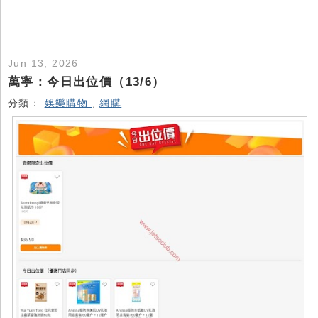
Jun 13, 2026
萬寧：今日出位價（13/6）
分類：
娛樂購物
,
網購