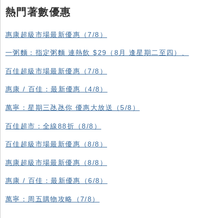
熱門著數優惠
惠康超級市場最新優惠（7/8）
一粥麵：指定粥麵 連熱飲 $29（8月 逢星期二至四）、
百佳超級市場最新優惠（7/8）
惠康 / 百佳：最新優惠（4/8）
萬寧：星期三氹氹你 優惠大放送（5/8）
百佳超市：全線88折（8/8）
百佳超級市場最新優惠（8/8）
惠康超級市場最新優惠（8/8）
惠康 / 百佳：最新優惠（6/8）
萬寧：周五購物攻略（7/8）