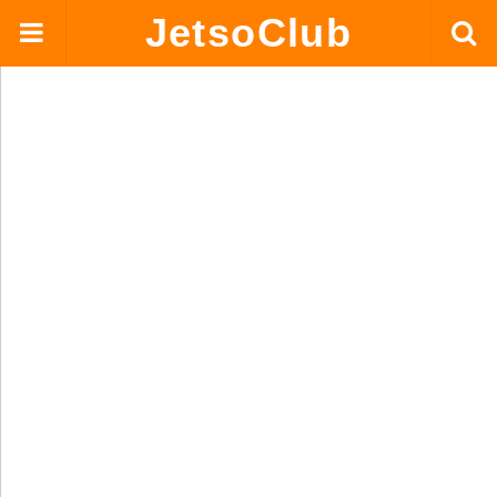
JetsoClub