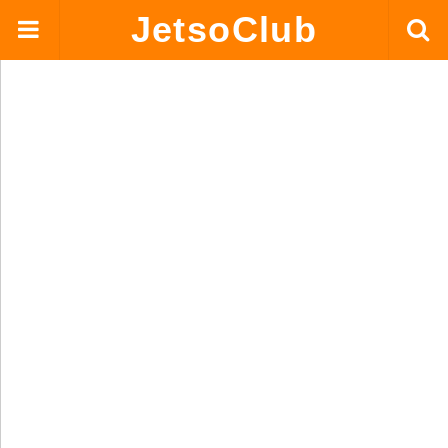
JetsoClub