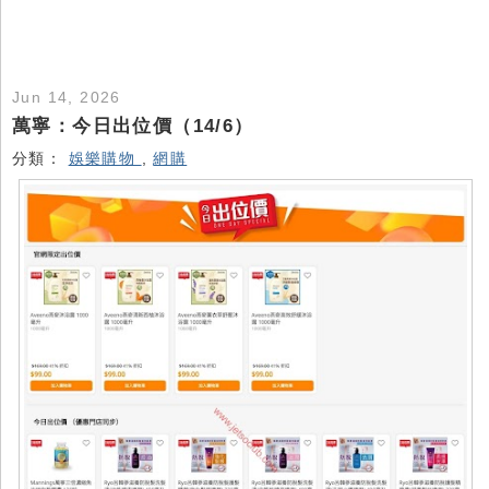
Jun 14, 2026
萬寧：今日出位價（14/6）
分類：
娛樂購物
,
網購