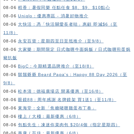
08-06
稻香：暑假同樂 任點任食 $8、$9、$10點心
08-06
Uniqlo：優惠專區 - 消暑好物推介
08-06
大快活：憑「快活關愛長者咭」惠顧 即減$6（至
11/8）
08-06
永安百貨：星期四至日至抵推介（至9/8）
08-06
大家樂：期間限定 日式咖喱牛面焗飯 / 日式咖喱煎蛋焗
豬扒飯
08-06
BigC：今期精選品牌推介（至18/8）
08-06
鬍鬚爺爺 Beard Papa's：Happy 88 Day 2026（至
9/8）
08-06
松本清：德福廣場店 開幕優惠（至16/8）
08-06
眼鏡88：周年感謝 名牌鏡架 買1送1（至11/8）
08-06
東海堂：全新「焦糖啫喱雞蛋布丁卷」
08-06
樓上 / 大棧：最新優惠（6/8）
08-06
包點先生：凍迷你菜肉包 $20/4個（指定星期四）
08-06
惠康 / 百佳：最新優惠（6/8）