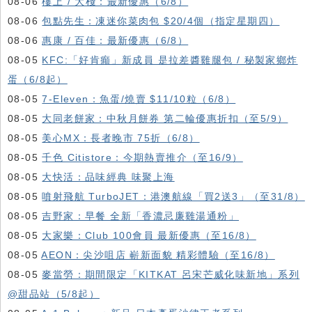
08-06
樓上 / 大棧：最新優惠（6/8）
08-06
包點先生：凍迷你菜肉包 $20/4個（指定星期四）
08-06
惠康 / 百佳：最新優惠（6/8）
08-05
KFC:「好肯癲」新成員 是拉差醬雞腿包 / 秘製家鄉炸
蛋（6/8起）
08-05
7-Eleven：魚蛋/燒賣 $11/10粒（6/8）
08-05
大同老餅家：中秋月餅券 第二輪優惠折扣（至5/9）
08-05
美心MX：長者晚市 75折（6/8）
08-05
千色 Citistore：今期熱賣推介（至16/9）
08-05
大快活：品味經典 味聚上海
08-05
噴射飛航 TurboJET：港澳航線「買2送3」（至31/8）
08-05
吉野家：早餐 全新「香濃忌廉雞湯通粉」
08-05
大家樂：Club 100會員 最新優惠（至16/8）
08-05
AEON：尖沙咀店 嶄新面貌 精彩體驗（至16/8）
08-05
麥當勞：期間限定「KITKAT 呂宋芒威化味新地」系列
@甜品站（5/8起）