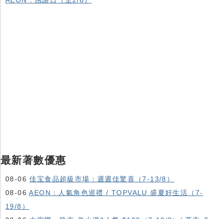
AEON：感謝日（至2/8）
最新著數優惠
08-06
佳宝食品超級市場：週週佳驚喜（7-13/8）
08-06
AEON：人氣角色巡禮 / TOPVALU 盛夏好生活（7-
19/8）