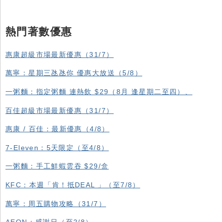
熱門著數優惠
惠康超級市場最新優惠（31/7）
萬寧：星期三氹氹你 優惠大放送（5/8）
一粥麵：指定粥麵 連熱飲 $29（8月 逢星期二至四）、
百佳超級市場最新優惠（31/7）
惠康 / 百佳：最新優惠（4/8）
7-Eleven：5天限定（至4/8）
一粥麵：手工鮮蝦雲吞 $29/盒
KFC ：本週「肯！抵DEAL 」（至7/8）
萬寧：周五購物攻略（31/7）