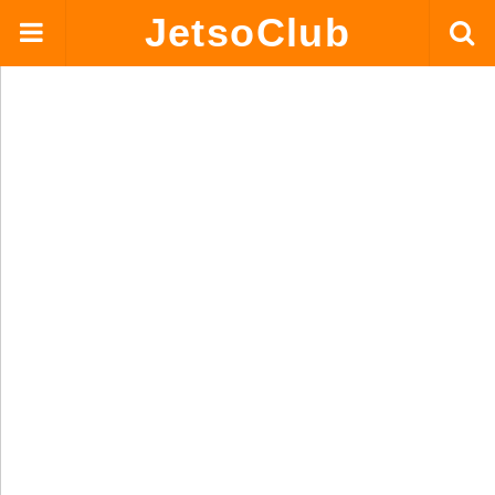
JetsoClub