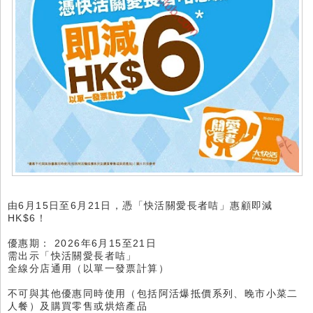
由6月15日至6月21日，憑「快活關愛長者咭」惠顧即減
HK$6！
優惠期： 2026年6月15至21日
需出示「快活關愛長者咭」
全線分店通用（以單一發票計算）
不可與其他優惠同時使用（包括阿活爆抵價系列、晚市小菜二
人餐）及購買零售或烘焙產品