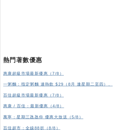
熱門著數優惠
惠康超級市場最新優惠（7/8）
一粥麵：指定粥麵 連熱飲 $29（8月 逢星期二至四）、
百佳超級市場最新優惠（7/8）
惠康 / 百佳：最新優惠（4/8）
萬寧：星期三氹氹你 優惠大放送（5/8）
百佳超市：全線88折（8/8）