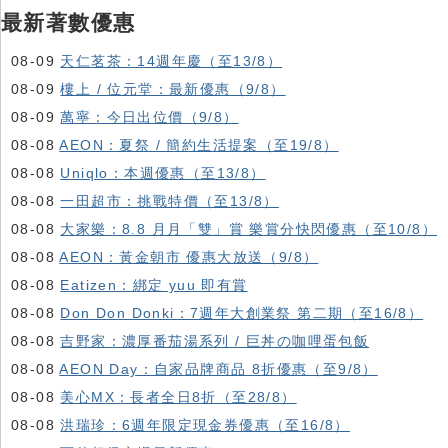
最新著數優惠
08-09
天仁茗茶：14週年慶（至13/8）
08-09
樓上 / 位元堂：最新優惠（9/8）
08-09
萬寧：今日出位價（9/8）
08-08
AEON：夏祭 / 簡約生活提案（至19/8）
08-08
Uniqlo：本週優惠（至13/8）
08-08
一田超市：挑戰特價（至13/8）
08-08
大家樂：8.8 月月「雙」賞 樂賞分快閃優惠（至10/8）
08-08
AEON：黃金朝市 優惠大放送（9/8）
08-08
Eatizen：綁定 yuu 即有賞
08-08
Don Don Donki：7週年大創業祭 第二期（至16/8）
08-08
吉野家：濃厚番茄湯系列 / 巨丼の咖哩蛋包飯
08-08
AEON Day：自家品牌商品 8折優惠（至9/8）
08-08
美心MX：長者全日8折（至28/8）
08-08
洪瑞珍：6週年限定現金券優惠（至16/8）