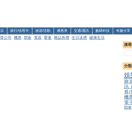
利店
銀行/信用卡
旅游/活動
優惠券
交通/通訊
數碼科技
有趣分享
貨公司
機票
開倉
電器
嬰童
雜誌有禮
生日送禮
健康生活
搜尋
分類
娛
旅
訊
券
機
電
唱