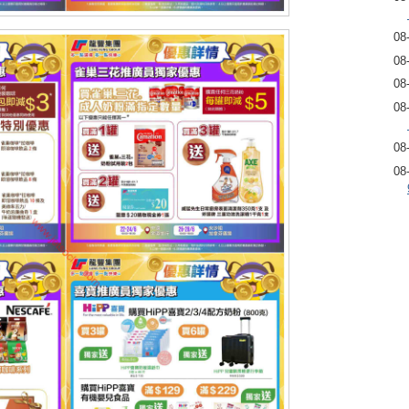
08
08
08
08
08
08