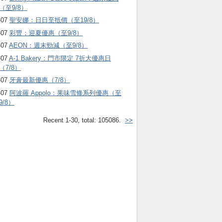
（至9/8）
-07
聖安娜：日日至抵價（至19/8）
-07
彩豐：迎夏優惠（至9/8）
-07
AEON：週末勁減（至9/8）
-07
A-1 Bakery：門市限定 7折大優惠日
（7/8）
-07
牙膏最新優惠（7/8）
-07
阿波羅 Appolo：果味雪條系列優惠（至
9/8）
Recent 1-30, total: 105086.
>>