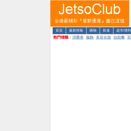
首頁
最新情報
購物
飲食
超市/便
熱門標籤
：
消費券
服飾
美容化妝
自助餐
百