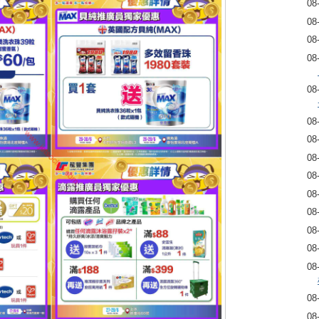
08
08
08
08
08
08
08
08
08
08
08
08
08
08
08
08