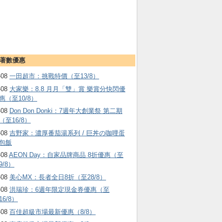
著數優惠
-08
一田超市：挑戰特價（至13/8）
-08
大家樂：8.8 月月「雙」賞 樂賞分快閃優
惠（至10/8）
-08
Don Don Donki：7週年大創業祭 第二期
（至16/8）
-08
吉野家：濃厚番茄湯系列 / 巨丼の咖哩蛋
包飯
-08
AEON Day：自家品牌商品 8折優惠（至
9/8）
-08
美心MX：長者全日8折（至28/8）
-08
洪瑞珍：6週年限定現金券優惠（至
16/8）
-08
百佳超級市場最新優惠（8/8）