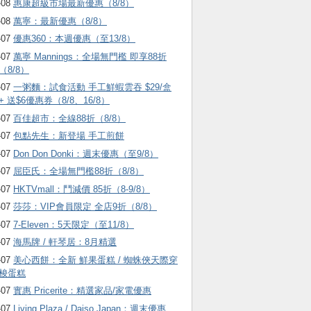
-08
惠康超級市場最新優惠（8/8）
-08
萬寧：最新優惠（8/8）
-07
優惠360：本週優惠（至13/8）
-07
萬寧 Mannings：全場無門檻 即享88折
（8/8）
-07
一粥麵：試食活動 手工鮮蝦雲吞 $29/盒
+ 送$6優惠券（8/8、16/8）
-07
百佳超市：全線88折（8/8）
-07
包點先生：新登場 手工煎餅
-07
Don Don Donki：週末優惠（至9/8）
-07
屈臣氏：全場無門檻88折（8/8）
-07
HKTVmall ：鬥減價 85折（8-9/8）
-07
莎莎：VIP會員限定 全店9折（8/8）
-07
7-Eleven：5天限定（至11/8）
-07
海馬牌 / 軒琴居：8月精選
-07
美心西餅：全新 鮮果蛋糕 / 蜘蛛俠天際穿
梭蛋糕
-07
實惠 Pricerite：精選家品/家電優惠
-07
Living Plaza / Daiso Japan：週末優惠