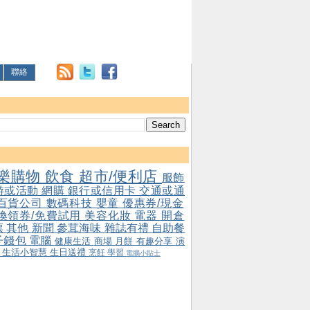
聯絡
樂購物
飲食
超市/便利店
服飾
游或活動
網購
銀行或信用卡
交通或通
百貨公司
數碼科技
嬰童
優惠券/現金
/換領券/免費試用
美容化妝
電器
開倉
票
其他
新聞
參茸海味
雜誌有禮
自助餐
子錢包
電腦
健康生活
商場
月餅
有趣分享
演
會
生活小智慧
生日送禮
烹飪
學習
電腦小貼士