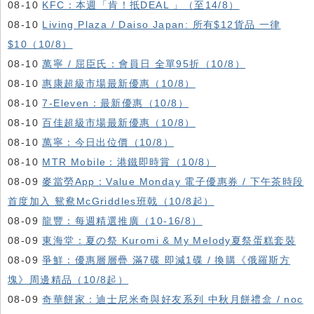
08-10
KFC ：本週「肯！抵DEAL 」（至14/8）
08-10
Living Plaza / Daiso Japan: 所有$12貨品 一律
$10（10/8）
08-10
萬寧 / 屈臣氏：會員日 全單95折（10/8）
08-10
惠康超級市場最新優惠（10/8）
08-10
7-Eleven：最新優惠（10/8）
08-10
百佳超級市場最新優惠（10/8）
08-10
萬寧：今日出位價（10/8）
08-10
MTR Mobile：港鐵即時賞（10/8）
08-09
麥當勞App：Value Monday 電子優惠券 / 下午茶時段
首度加入 鴛鴦McGriddles班戟（10/8起）
08-09
龍豐：每週精選推廣（10-16/8）
08-09
東海堂：夏の祭 Kuromi & My Melody夏祭蛋糕套裝
08-09
爭鮮：優惠層層疊 滿7碟 即減1碟 / 換購《俄羅斯方
塊》周邊精品（10/8起）
08-09
奇華餅家：迪士尼米奇與好友系列 中秋月餅禮盒 / noc