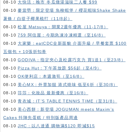
08-10
大快活：晚市 冬瓜燉湯滋味二人餐 $99
08-10
麥當勞：限定登場 魚柳蝦堡 / 櫻花蝦味Shake Shake
薯條 / 白提子椰果梳打（11/8起）
08-10
松屋 Matsuya：開業2週年優惠（11-17/8）
08-10
759 阿信屋：今期急凍冷凍精選（至16/8）
08-10
大家樂：eatCDC全新面貌 介面升級 / 早餐套票 $100
五個包 + 10張折扣券
08-10
GODIVA：指定夾心及松露巧克力 買1送1（至23/8）
08-10
Pizza Hut：下午茶放題 $56起（至4/9）
08-10
OK便利店：本週激筍（至16/8）
08-10
美心MX：外賣加餸 港式燒味 低至6折（至30/8）
08-10
莎莎：化妝品 最新優惠（至16/8）
08-10
青衣城：IT’S TABLE TENNIS TIME（至31/8）
08-10
美心西餅：新登場 JOGUMAN meets Maxim’s
Cakes 抖陣先蛋糕 / 特別版產品周邊
08-10
JHC：以八達通 購物滿$120 即減$15