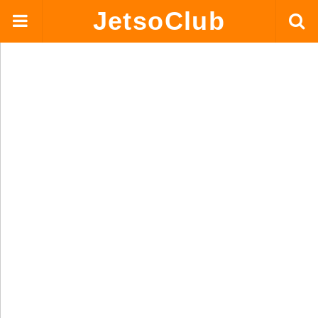
JetsoClub