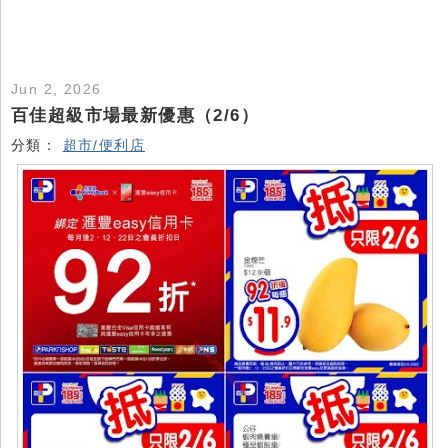
Jun 2, 2026
百佳超級市場最新優惠（2/6）
分類：
超市/便利店