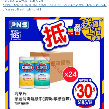
https://www.pns.hk/zh-
hk/%E5%8E%9F%E7%AE%B1%E5%84%AA%E6%83%A0/
c/caseofferhighlight1