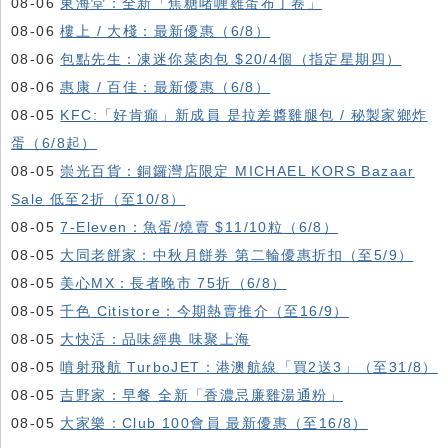
08-06
東海堂：全新「焦糖啫喱雞蛋布丁卷」
08-06
樓上 / 大棧：最新優惠（6/8）
08-06
包點先生：凍迷你菜肉包 $20/4個（指定星期四）
08-06
惠康 / 百佳：最新優惠（6/8）
08-05
KFC:「好肯癲」新成員 是拉差醬雞腿包 / 秘製家鄉炸
蛋（6/8起）
08-05
崇光百貨：銅鑼灣店限定 MICHAEL KORS Bazaar
Sale 低至2折（至10/8）
08-05
7-Eleven：魚蛋/燒賣 $11/10粒（6/8）
08-05
大同老餅家：中秋月餅券 第二輪優惠折扣（至5/9）
08-05
美心MX：長者晚市 75折（6/8）
08-05
千色 Citistore：今期熱賣推介（至16/9）
08-05
大快活：品味經典 味聚上海
08-05
噴射飛航 TurboJET：港澳航線「買2送3」（至31/8）
08-05
吉野家：早餐 全新「香濃忌廉雞湯通粉」
08-05
大家樂：Club 100會員 最新優惠（至16/8）