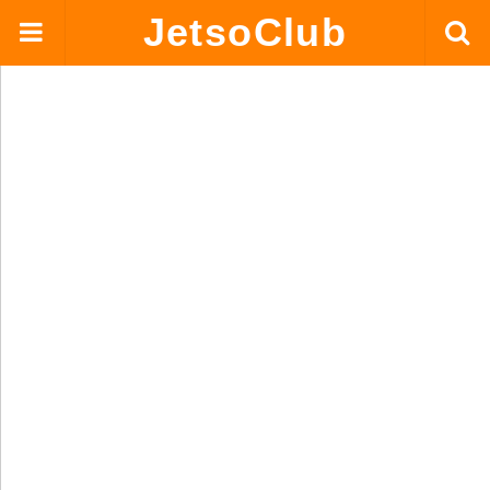
JetsoClub