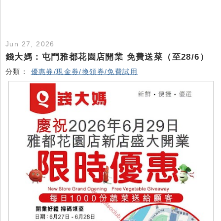
Jun 27, 2026
錢大媽：屯門雅都花園店開業 免費送菜（至28/6）
分類：
優惠券/現金券/換領券/免費試用