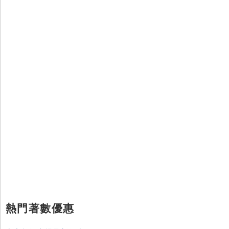
熱門著數優惠