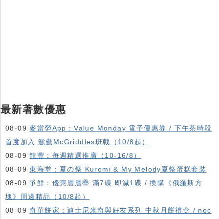
最新著數優惠
08-09
麥當勞App：Value Monday 電子優惠券 / 下午茶時段
首度加入 鴛鴦McGriddles班戟（10/8起）
08-09
龍豐：每週精選推廣（10-16/8）
08-09
東海堂：夏の祭 Kuromi & My Melody夏祭蛋糕套裝
08-09
爭鮮：優惠層層疊 滿7碟 即減1碟 / 換購《俄羅斯方
塊》周邊精品（10/8起）
08-09
奇華餅家：迪士尼米奇與好友系列 中秋月餅禮盒 / noc