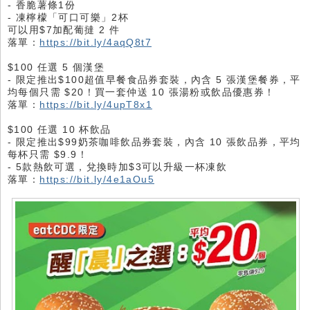
- 香脆薯條1份
- 凍檸檬「可口可樂」2杯
可以用$7加配葡撻 2 件
落單：
https://bit.ly/4aqQ8t7
$100 任選 5 個漢堡
- 限定推出$100超值早餐食品券套裝，內含 5 張漢堡餐券，平
均每個只需 $20！買一套仲送 10 張湯粉或飲品優惠券！
落單：
https://bit.ly/4upT8x1
$100 任選 10 杯飲品
- 限定推出$99奶茶咖啡飲品券套裝，內含 10 張飲品券，平均
每杯只需 $9.9！
- 5款熱飲可選，兌換時加$3可以升級一杯凍飲
落單：
https://bit.ly/4e1aOu5