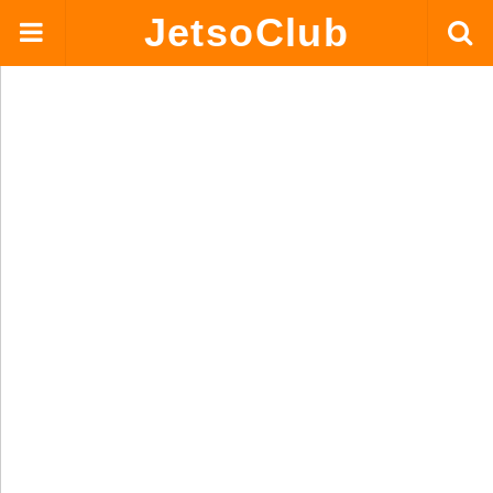
JetsoClub