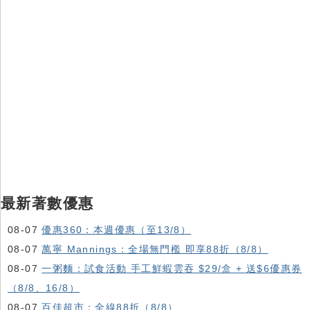
最新著數優惠
08-07
優惠360：本週優惠（至13/8）
08-07
萬寧 Mannings：全場無門檻 即享88折（8/8）
08-07
一粥麵：試食活動 手工鮮蝦雲吞 $29/盒 + 送$6優惠券
（8/8、16/8）
08-07
百佳超市：全線88折（8/8）