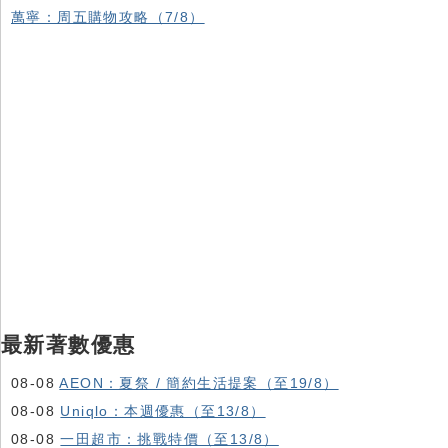
萬寧：周五購物攻略（7/8）
最新著數優惠
08-08
AEON：夏祭 / 簡約生活提案（至19/8）
08-08
Uniqlo：本週優惠（至13/8）
08-08
一田超市：挑戰特價（至13/8）