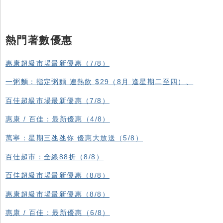
熱門著數優惠
惠康超級市場最新優惠（7/8）
一粥麵：指定粥麵 連熱飲 $29（8月 逢星期二至四）、
百佳超級市場最新優惠（7/8）
惠康 / 百佳：最新優惠（4/8）
萬寧：星期三氹氹你 優惠大放送（5/8）
百佳超市：全線88折（8/8）
百佳超級市場最新優惠（8/8）
惠康超級市場最新優惠（8/8）
惠康 / 百佳：最新優惠（6/8）