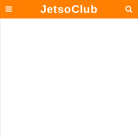
JetsoClub