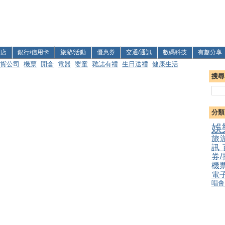
利店
銀行/信用卡
旅游/活動
優惠券
交通/通訊
數碼科技
有趣分享
貨公司
機票
開倉
電器
嬰童
雜誌有禮
生日送禮
健康生活
搜尋
分類
娛
旅
訊
券
機
電
唱