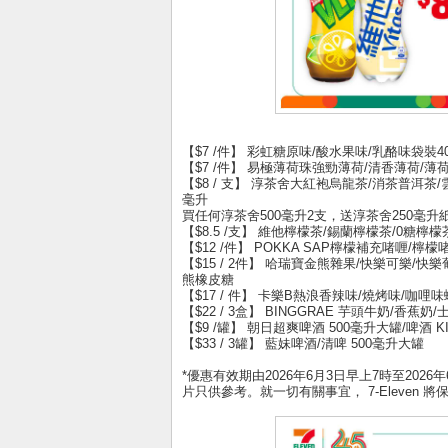
【$7 /件】 彩虹糖原味/酸水果味/乳酪味袋裝40
【$7 /件】 易極薄荷珠強勁薄荷/清香薄荷/薄荷
【$8 / 支】 淳茶舍大紅袍烏龍茶/消茶普洱茶
毫升
買任何淳茶舍500毫升2支，送淳茶舍250毫升
【$8.5 /支】 維他檸檬茶/錫蘭檸檬茶/0糖檸檬茶
【$12 /件】 POKKA SAP檸檬補充啫喱/檸檬啫
【$15 / 2件】 哈瑞寶金熊雜果/快樂可樂/快
熊橡皮糖
【$17 / 件】 卡樂B熱浪香辣味/燒烤味/咖哩味
【$22 / 3盒】 BINGGRAE 芋頭牛奶/香蕉
【$9 /罐】 朝日超爽啤酒 500毫升大罐/啤酒 KI
【$33 / 3罐】 藍妹啤酒/清啤 500毫升大罐
*優惠有效期由2026年6月3日早上7時至20
片只供參考。就一切有關事宜， 7-Eleven 