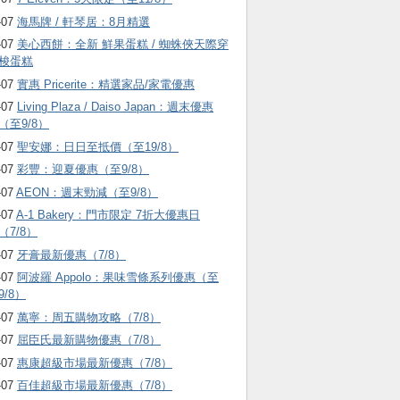
-07
海馬牌 / 軒琴居：8月精選
-07
美心西餅：全新 鮮果蛋糕 / 蜘蛛俠天際穿
梭蛋糕
-07
實惠 Pricerite：精選家品/家電優惠
-07
Living Plaza / Daiso Japan：週末優惠
（至9/8）
-07
聖安娜：日日至抵價（至19/8）
-07
彩豐：迎夏優惠（至9/8）
-07
AEON：週末勁減（至9/8）
-07
A-1 Bakery：門市限定 7折大優惠日
（7/8）
-07
牙膏最新優惠（7/8）
-07
阿波羅 Appolo：果味雪條系列優惠（至
9/8）
-07
萬寧：周五購物攻略（7/8）
-07
屈臣氏最新購物優惠（7/8）
-07
惠康超級市場最新優惠（7/8）
-07
百佳超級市場最新優惠（7/8）