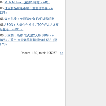
-07
MTR Mobile：港鐵即時賞（7/8）
-06
佳宝食品超級市場：週週佳驚喜（7-
13/8）
-06
森永乳業：免費請你食 PARM雪糕批
-06
AEON：人氣角色巡禮 / TOPVALU 盛夏
好生活（7-19/8）
-06
大家樂：晚市 老火湯2人餐 $109（7-
10/8）/ 茶市 金蜜雞翼拼揚州炒飯 $32（至
17/8）
Recent 1-30, total: 105077.
>>