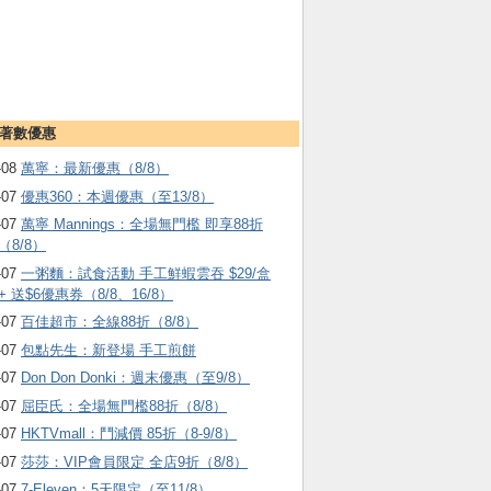
著數優惠
-08
萬寧：最新優惠（8/8）
-07
優惠360：本週優惠（至13/8）
-07
萬寧 Mannings：全場無門檻 即享88折
（8/8）
-07
一粥麵：試食活動 手工鮮蝦雲吞 $29/盒
+ 送$6優惠券（8/8、16/8）
-07
百佳超市：全線88折（8/8）
-07
包點先生：新登場 手工煎餅
-07
Don Don Donki：週末優惠（至9/8）
-07
屈臣氏：全場無門檻88折（8/8）
-07
HKTVmall ：鬥減價 85折（8-9/8）
-07
莎莎：VIP會員限定 全店9折（8/8）
-07
7-Eleven：5天限定（至11/8）