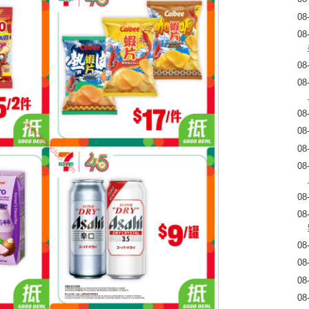
08
08
08
08
08
08
08
08
08
08
08
08
08
08