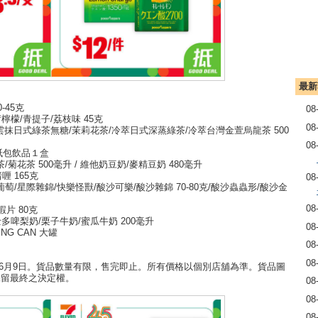
最新
-45克
08
檸檬/青提子/荔枝味 45克
08
/雲抹日式綠茶無糖/茉莉花茶/冷萃日式深蒸綠茶/冷萃台灣金萱烏龍茶 500
08
紙包飲品１盒
/菊花茶 500毫升 / 維他奶豆奶/麥精豆奶 480毫升
喱 165克
08
樂葡萄/星際雜錦/快樂怪獸/酸沙可樂/酸沙雜錦 70-80克/酸沙蟲蟲形/酸沙金
08
蝦片 80克
奶/士多啤梨奶/栗子牛奶/蜜瓜牛奶 200毫升
08
NG CAN 大罐
08
08
26年6月9日。貨品數量有限，售完即止。所有價格以個別店舖為準。貨品圖
將保留最終之決定權。
08
08
08