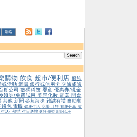
聯絡
樂購物
飲食
超市/便利店
服飾
游或活動
網購
銀行或信用卡
交通或通
百貨公司
數碼科技
嬰童
優惠券/現金
/換領券/免費試用
美容化妝
電器
開倉
票
其他
新聞
參茸海味
雜誌有禮
自助餐
子錢包
電腦
健康生活
商場
月餅
有趣分享
演
會
生活小智慧
生日送禮
烹飪
學習
電腦小貼士