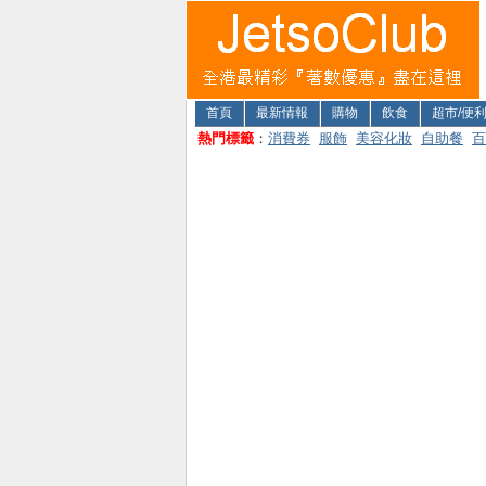
首頁
最新情報
購物
飲食
超市/便
熱門標籤
：
消費券
服飾
美容化妝
自助餐
百