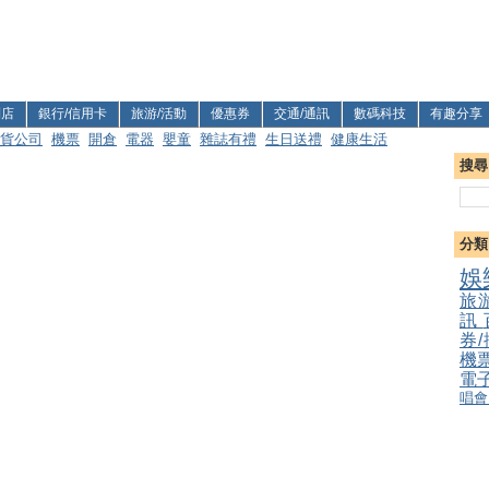
利店
銀行/信用卡
旅游/活動
優惠券
交通/通訊
數碼科技
有趣分享
貨公司
機票
開倉
電器
嬰童
雜誌有禮
生日送禮
健康生活
搜尋
分類
娛
旅
訊
券
機
電
唱