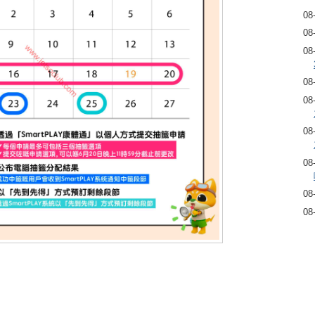
08
08
08
08
08
08
08
08
08