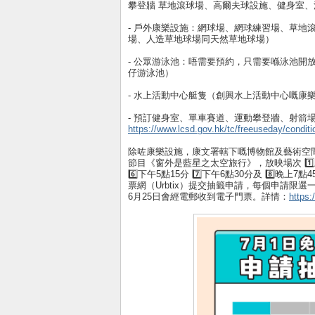
攀登牆 草地滾球場、高爾夫球設施、健身室
- 戶外康樂設施：網球場、網球練習場、草地
場、人造草地球場同天然草地球場）
- 公眾游泳池：唔需要預約，只需要喺泳池開
仔游泳池）
- 水上活動中心艇隻（創興水上活動中心嘅康
- 預訂健身室、單車賽道、運動攀登牆、射箭
https://www.lcsd.gov.hk/tc/freeuseday/conditi
除咗康樂設施，康文署轄下嘅博物館及藝術空
節目《窗外是藍星之太空旅行》，放映場次 1️⃣上午11點
6️⃣下午5點15分 7️⃣下午6點30分及 8️⃣
票網（Urbtix）提交抽籤申請，每個申請
6月25日會經電郵收到電子門票。詳情：
https