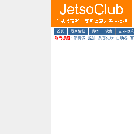
首頁
最新情報
購物
飲食
超市/便
熱門標籤
：
消費券
服飾
美容化妝
自助餐
百