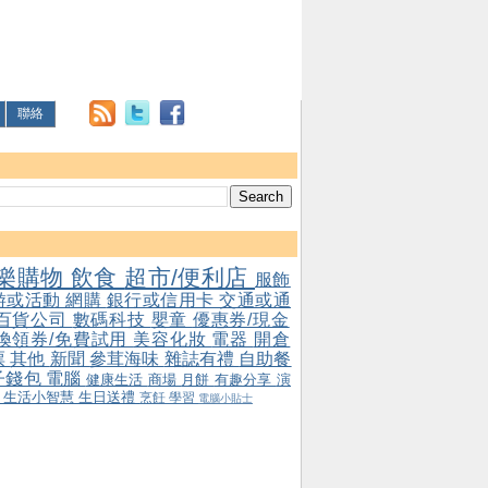
聯絡
樂購物
飲食
超市/便利店
服飾
游或活動
網購
銀行或信用卡
交通或通
百貨公司
數碼科技
嬰童
優惠券/現金
/換領券/免費試用
美容化妝
電器
開倉
票
其他
新聞
參茸海味
雜誌有禮
自助餐
子錢包
電腦
健康生活
商場
月餅
有趣分享
演
會
生活小智慧
生日送禮
烹飪
學習
電腦小貼士