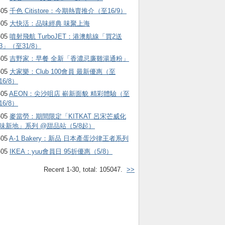
-05
千色 Citistore：今期熱賣推介（至16/9）
-05
大快活：品味經典 味聚上海
-05
噴射飛航 TurboJET：港澳航線「買2送
3」（至31/8）
-05
吉野家：早餐 全新「香濃忌廉雞湯通粉」
-05
大家樂：Club 100會員 最新優惠（至
16/8）
-05
AEON：尖沙咀店 嶄新面貌 精彩體驗（至
16/8）
-05
麥當勞：期間限定「KITKAT 呂宋芒威化
味新地」系列 @甜品站（5/8起）
-05
A-1 Bakery：新品 日本產蛋沙律王者系列
-05
IKEA：yuu會員日 95折優惠（5/8）
Recent 1-30, total: 105047.
>>