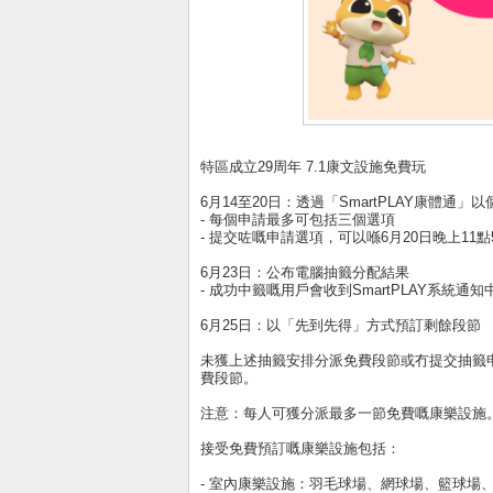
特區成立29周年 7.1康文設施免費玩
6月14至20日：透過「SmartPLAY康體通
- 每個申請最多可包括三個選項
- 提交咗嘅申請選項，可以喺6月20日晚上11
6月23日：公布電腦抽籤分配結果
- 成功中籤嘅用戶會收到SmartPLAY系統通
6月25日：以「先到先得」方式預訂剩餘段節
未獲上述抽籤安排分派免費段節或冇提交抽籤申
費段節。
注意：每人可獲分派最多一節免費嘅康樂設施
接受免費預訂嘅康樂設施包括：
- 室內康樂設施：羽毛球場、網球場、籃球場