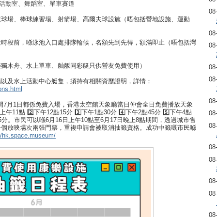
、活動室、舞蹈室、單車賽道
08
滾球場、棒球練習場、射箭場、高爾夫球設施（唔包括營地設施、運動
08
放時段前，喺泳池入口處排隊輪候，名額先到先得，額滿即止（唔包括灣
08
樂獨木舟、水上單車、舢舨同彩艇只供營友免費使用）
08
08
場以及水上活動中心艇隻，須持有相關資歷證明，詳情：
ons.html
08
間7月1日都係免費入場，香港太空館天象廳當日仲會全日免費播放天象
 2️⃣下午12點15分 3️⃣下午1點30分 4️⃣下午2點45分 5️⃣下午4點
08
晚上7點45分。市民可以喺6月16日上午10點至6月17日晚上8點期間，透過城市售
08
限選一個放映場次兩張門票，重複申請會被取消抽籤資格。成功中籤嘅市民喺
://hk.space.museum/
08
08
08
08
08