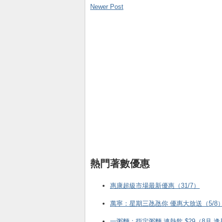
Newer Post
熱門著數優惠
惠康超級市場最新優惠（31/7）
萬寧：星期三氹氹你 優惠大放送（5/8
一粥麵：指定粥麵 連熱飲 $29（8月 