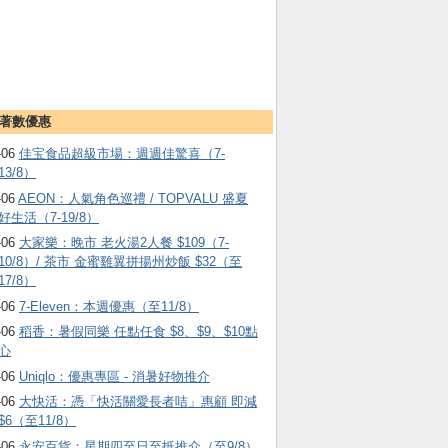
著數優惠
-06
佳宝食品超級市場：週週佳驚喜（7-
13/8）
-06
AEON：人氣角色巡禮 / TOPVALU 盛夏
好生活（7-19/8）
-06
大家樂：晚市 老火湯2人餐 $109（7-
10/8）/ 茶市 金蜜雞翼拼揚州炒飯 $32（至
17/8）
-06
7-Eleven：本週優惠（至11/8）
-06
稻香：暑假同樂 任點任食 $8、$9、$10點
心
-06
Uniqlo：優惠專區 - 消暑好物推介
-06
大快活：憑「快活關愛長者咭」惠顧 即減
$6（至11/8）
-06
永安百貨：星期四至日至抵推介（至9/8）