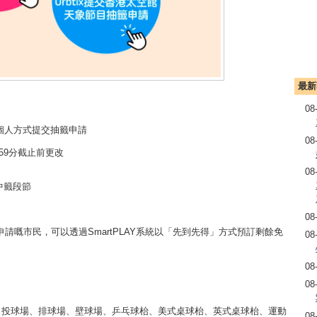
最新
08
」以個人方式提交抽籤申請
08
點59分截止前更改
08
知中籤段節
08
請嘅市民，可以透過SmartPLAY系統以「先到先得」方式預訂剩餘免
08
。
08
08
、投球場、排球場、壁球場、乒乓球枱、美式桌球枱、英式桌球枱、運動
08