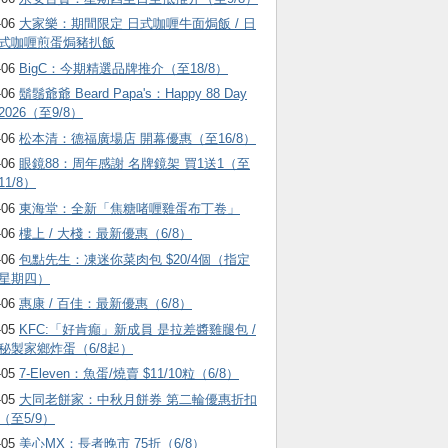
-06
大家樂：期間限定 日式咖喱牛面焗飯 / 日
式咖喱煎蛋焗豬扒飯
-06
BigC：今期精選品牌推介（至18/8）
-06
鬍鬚爺爺 Beard Papa's：Happy 88 Day
2026（至9/8）
-06
松本清：德福廣場店 開幕優惠（至16/8）
-06
眼鏡88：周年感謝 名牌鏡架 買1送1（至
11/8）
-06
東海堂：全新「焦糖啫喱雞蛋布丁卷」
-06
樓上 / 大棧：最新優惠（6/8）
-06
包點先生：凍迷你菜肉包 $20/4個（指定
星期四）
-06
惠康 / 百佳：最新優惠（6/8）
-05
KFC:「好肯癲」新成員 是拉差醬雞腿包 /
秘製家鄉炸蛋（6/8起）
-05
7-Eleven：魚蛋/燒賣 $11/10粒（6/8）
-05
大同老餅家：中秋月餅券 第二輪優惠折扣
（至5/9）
-05
美心MX：長者晚市 75折（6/8）