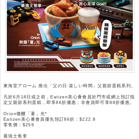
東海堂アローム 推出「父の日∙楽しい時間」父親節蛋糕系列。
凡於6月18日或之前，Eatizen美心薈會員於門市或網上預訂指
定父親節系列蛋糕，即享86折優惠；非會員即可享88折優惠。
Orion微醺「薯」光*
Eatizen美心薈會員優先預訂86折：$222.8
零售價：$259
最強士爸拿