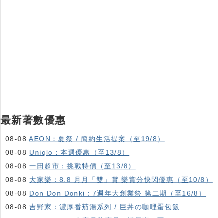
最新著數優惠
08-08
AEON：夏祭 / 簡約生活提案（至19/8）
08-08
Uniqlo：本週優惠（至13/8）
08-08
一田超市：挑戰特價（至13/8）
08-08
大家樂：8.8 月月「雙」賞 樂賞分快閃優惠（至10/8）
08-08
Don Don Donki：7週年大創業祭 第二期（至16/8）
08-08
吉野家：濃厚番茄湯系列 / 巨丼の咖哩蛋包飯