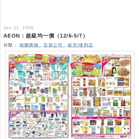
Jun 11, 2026
AEON：超級均一價（12/6-5/7）
分類：
娛樂購物
,
百貨公司
,
超市/便利店