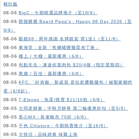
豬扒飯
08-06
BigC：今期精選品牌推介（至18/8）
08-06
鬍鬚爺爺 Beard Papa's：Happy 88 Day 2026（至
9/8）
08-06
眼鏡88：周年感謝 名牌鏡架 買1送1（至11/8）
08-06
東海堂：全新「焦糖啫喱雞蛋布丁卷」
08-06
樓上 / 大棧：最新優惠（6/8）
08-06
包點先生：凍迷你菜肉包 $20/4個（指定星期四）
08-06
惠康 / 百佳：最新優惠（6/8）
08-05
KFC:「好肯癲」新成員 是拉差醬雞腿包 / 秘製家鄉炸
蛋（6/8起）
08-05
7-Eleven：魚蛋/燒賣 $11/10粒（6/8）
08-05
大同老餅家：中秋月餅券 第二輪優惠折扣（至5/9）
08-05
美心MX：長者晚市 75折（6/8）
08-05
千色 Citistore：今期熱賣推介（至16/9）
08-05
大快活：品味經典 味聚上海