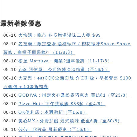
最新著數優惠
08-10
大快活：晚市 冬瓜燉湯滋味二人餐 $99
08-10
麥當勞：限定登場 魚柳蝦堡 / 櫻花蝦味Shake Shake
薯條 / 白提子椰果梳打（11/8起）
08-10
松屋 Matsuya：開業2週年優惠（11-17/8）
08-10
759 阿信屋：今期急凍冷凍精選（至16/8）
08-10
大家樂：eatCDC全新面貌 介面升級 / 早餐套票 $100
五個包 + 10張折扣券
08-10
GODIVA：指定夾心及松露巧克力 買1送1（至23/8）
08-10
Pizza Hut：下午茶放題 $56起（至4/9）
08-10
OK便利店：本週激筍（至16/8）
08-10
美心MX：外賣加餸 港式燒味 低至6折（至30/8）
08-10
莎莎：化妝品 最新優惠（至16/8）