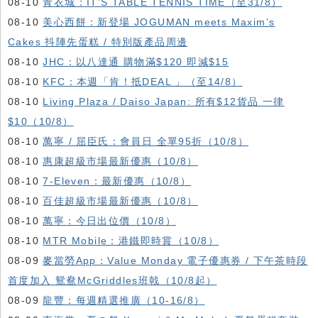
08-10
青衣城：IT’S TABLE TENNIS TIME（至31/8）
08-10
美心西餅：新登場 JOGUMAN meets Maxim’s
Cakes 抖陣先蛋糕 / 特別版產品周邊
08-10
JHC：以八達通 購物滿$120 即減$15
08-10
KFC ：本週「肯！抵DEAL 」（至14/8）
08-10
Living Plaza / Daiso Japan: 所有$12貨品 一律
$10（10/8）
08-10
萬寧 / 屈臣氏：會員日 全單95折（10/8）
08-10
惠康超級市場最新優惠（10/8）
08-10
7-Eleven：最新優惠（10/8）
08-10
百佳超級市場最新優惠（10/8）
08-10
萬寧：今日出位價（10/8）
08-10
MTR Mobile：港鐵即時賞（10/8）
08-09
麥當勞App：Value Monday 電子優惠券 / 下午茶時段
首度加入 鴛鴦McGriddles班戟（10/8起）
08-09
龍豐：每週精選推廣（10-16/8）