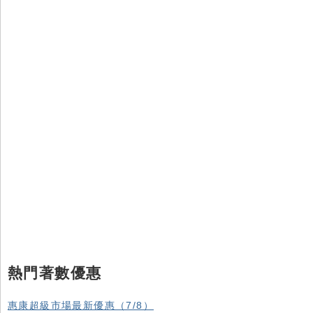
熱門著數優惠
惠康超級市場最新優惠（7/8）