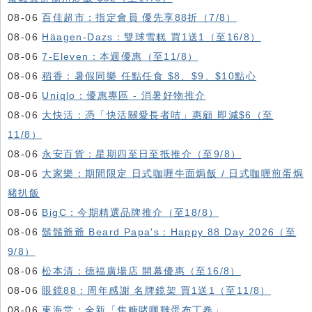
08-06
百佳超市：指定會員 優先享88折（7/8）
08-06
Häagen-Dazs ：雙球雪糕 買1送1（至16/8）
08-06
7-Eleven：本週優惠（至11/8）
08-06
稻香：暑假同樂 任點任食 $8、$9、$10點心
08-06
Uniqlo：優惠專區 - 消暑好物推介
08-06
大快活：憑「快活關愛長者咭」惠顧 即減$6（至
11/8）
08-06
永安百貨：星期四至日至抵推介（至9/8）
08-06
大家樂：期間限定 日式咖喱牛面焗飯 / 日式咖喱煎蛋焗
豬扒飯
08-06
BigC：今期精選品牌推介（至18/8）
08-06
鬍鬚爺爺 Beard Papa's：Happy 88 Day 2026（至
9/8）
08-06
松本清：德福廣場店 開幕優惠（至16/8）
08-06
眼鏡88：周年感謝 名牌鏡架 買1送1（至11/8）
08-06
東海堂：全新「焦糖啫喱雞蛋布丁卷」