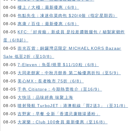
08-06
樓上 / 大棧：最新優惠（6/8）
08-06
包點先生：凍迷你菜肉包 $20/4個（指定星期四）
08-06
惠康 / 百佳：最新優惠（6/8）
08-05
KFC:「好肯癲」新成員 是拉差醬雞腿包 / 秘製家鄉炸
蛋（6/8起）
08-05
崇光百貨：銅鑼灣店限定 MICHAEL KORS Bazaar
Sale 低至2折（至10/8）
08-05
7-Eleven：魚蛋/燒賣 $11/10粒（6/8）
08-05
大同老餅家：中秋月餅券 第二輪優惠折扣（至5/9）
08-05
美心MX：長者晚市 75折（6/8）
08-05
千色 Citistore：今期熱賣推介（至16/9）
08-05
大快活：品味經典 味聚上海
08-05
噴射飛航 TurboJET：港澳航線「買2送3」（至31/8）
08-05
吉野家：早餐 全新「香濃忌廉雞湯通粉」
08-05
大家樂：Club 100會員 最新優惠（至16/8）