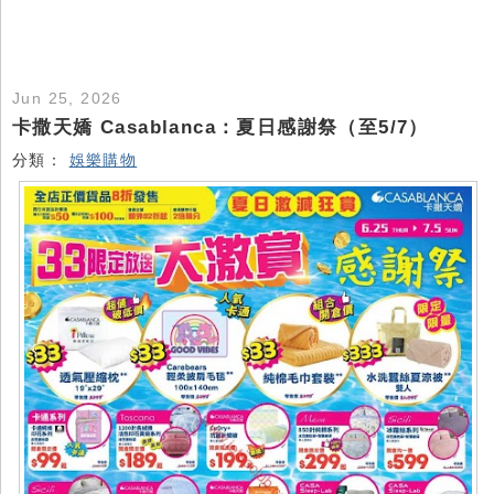
Jun 25, 2026
卡撒天嬌 Casablanca：夏日感謝祭（至5/7）
分類：
娛樂購物