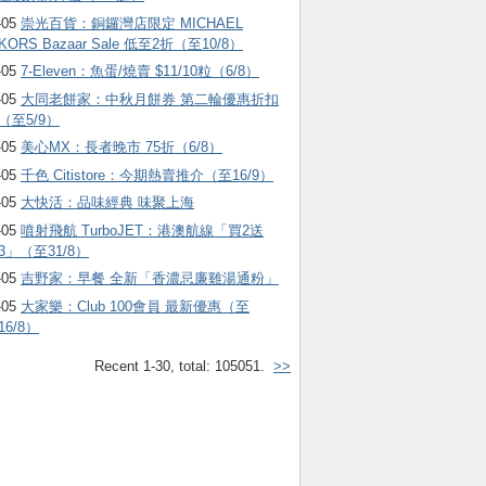
-05
崇光百貨：銅鑼灣店限定 MICHAEL
KORS Bazaar Sale 低至2折（至10/8）
-05
7-Eleven：魚蛋/燒賣 $11/10粒（6/8）
-05
大同老餅家：中秋月餅券 第二輪優惠折扣
（至5/9）
-05
美心MX：長者晚市 75折（6/8）
-05
千色 Citistore：今期熱賣推介（至16/9）
-05
大快活：品味經典 味聚上海
-05
噴射飛航 TurboJET：港澳航線「買2送
3」（至31/8）
-05
吉野家：早餐 全新「香濃忌廉雞湯通粉」
-05
大家樂：Club 100會員 最新優惠（至
16/8）
Recent 1-30, total: 105051.
>>