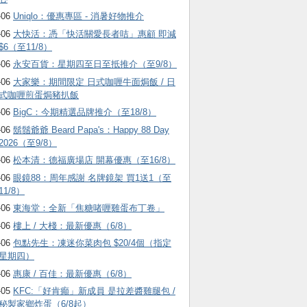
-06
Uniqlo：優惠專區 - 消暑好物推介
-06
大快活：憑「快活關愛長者咭」惠顧 即減
$6（至11/8）
-06
永安百貨：星期四至日至抵推介（至9/8）
-06
大家樂：期間限定 日式咖喱牛面焗飯 / 日
式咖喱煎蛋焗豬扒飯
-06
BigC：今期精選品牌推介（至18/8）
-06
鬍鬚爺爺 Beard Papa's：Happy 88 Day
2026（至9/8）
-06
松本清：德福廣場店 開幕優惠（至16/8）
-06
眼鏡88：周年感謝 名牌鏡架 買1送1（至
11/8）
-06
東海堂：全新「焦糖啫喱雞蛋布丁卷」
-06
樓上 / 大棧：最新優惠（6/8）
-06
包點先生：凍迷你菜肉包 $20/4個（指定
星期四）
-06
惠康 / 百佳：最新優惠（6/8）
-05
KFC:「好肯癲」新成員 是拉差醬雞腿包 /
秘製家鄉炸蛋（6/8起）