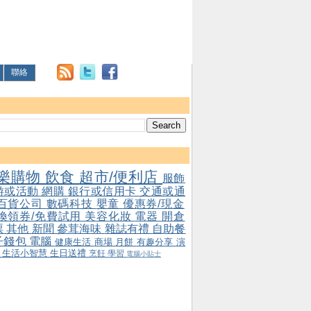
聯絡
樂購物
飲食
超市/便利店
服飾
游或活動
網購
銀行或信用卡
交通或通
百貨公司
數碼科技
嬰童
優惠券/現金
/換領券/免費試用
美容化妝
電器
開倉
票
其他
新聞
參茸海味
雜誌有禮
自助餐
子錢包
電腦
健康生活
商場
月餅
有趣分享
演
會
生活小智慧
生日送禮
烹飪
學習
電腦小貼士