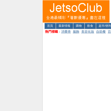
首頁
最新情報
購物
飲食
超市/便
熱門標籤
：
消費券
服飾
美容化妝
自助餐
百