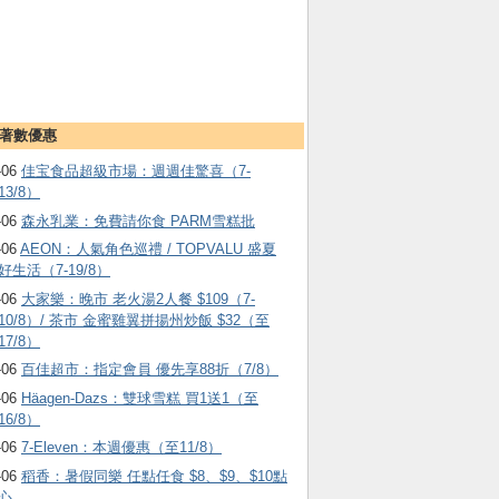
著數優惠
-06
佳宝食品超級市場：週週佳驚喜（7-
13/8）
-06
森永乳業：免費請你食 PARM雪糕批
-06
AEON：人氣角色巡禮 / TOPVALU 盛夏
好生活（7-19/8）
-06
大家樂：晚市 老火湯2人餐 $109（7-
10/8）/ 茶市 金蜜雞翼拼揚州炒飯 $32（至
17/8）
-06
百佳超市：指定會員 優先享88折（7/8）
-06
Häagen-Dazs ：雙球雪糕 買1送1（至
16/8）
-06
7-Eleven：本週優惠（至11/8）
-06
稻香：暑假同樂 任點任食 $8、$9、$10點
心