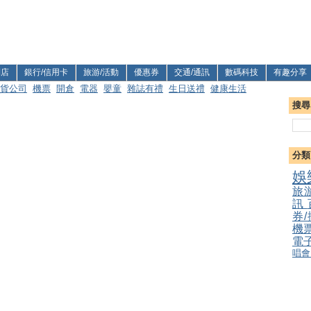
利店
銀行/信用卡
旅游/活動
優惠券
交通/通訊
數碼科技
有趣分享
貨公司
機票
開倉
電器
嬰童
雜誌有禮
生日送禮
健康生活
搜尋
分類
娛
旅
訊
券
機
電
唱