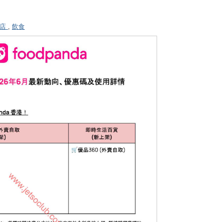
利店
,
飲食