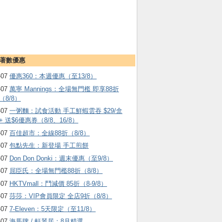
著數優惠
-07
優惠360：本週優惠（至13/8）
-07
萬寧 Mannings：全場無門檻 即享88折
（8/8）
-07
一粥麵：試食活動 手工鮮蝦雲吞 $29/盒
+ 送$6優惠券（8/8、16/8）
-07
百佳超市：全線88折（8/8）
-07
包點先生：新登場 手工煎餅
-07
Don Don Donki：週末優惠（至9/8）
-07
屈臣氏：全場無門檻88折（8/8）
-07
HKTVmall ：鬥減價 85折（8-9/8）
-07
莎莎：VIP會員限定 全店9折（8/8）
-07
7-Eleven：5天限定（至11/8）
-07
海馬牌 / 軒琴居：8月精選