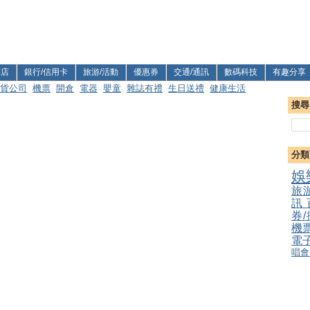
利店
銀行/信用卡
旅游/活動
優惠券
交通/通訊
數碼科技
有趣分享
貨公司
機票
開倉
電器
嬰童
雜誌有禮
生日送禮
健康生活
搜尋
分類
娛
旅
訊
券
機
電
唱