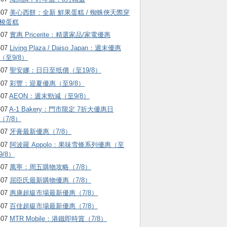
-07
美心西餅：全新 鮮果蛋糕 / 蜘蛛俠天際穿
梭蛋糕
-07
實惠 Pricerite：精選家品/家電優惠
-07
Living Plaza / Daiso Japan：週末優惠
（至9/8）
-07
聖安娜：日日至抵價（至19/8）
-07
彩豐：迎夏優惠（至9/8）
-07
AEON：週末勁減（至9/8）
-07
A-1 Bakery：門市限定 7折大優惠日
（7/8）
-07
牙膏最新優惠（7/8）
-07
阿波羅 Appolo：果味雪條系列優惠（至
9/8）
-07
萬寧：周五購物攻略（7/8）
-07
屈臣氏最新購物優惠（7/8）
-07
惠康超級市場最新優惠（7/8）
-07
百佳超級市場最新優惠（7/8）
-07
MTR Mobile：港鐵即時賞（7/8）