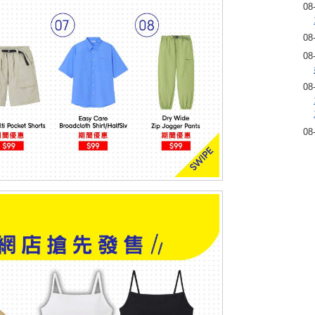
08
08
08
08
08