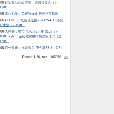
-06
佳宝食品超級市場：週週佳驚喜（7-
13/8）
-06
森永乳業：免費請你食 PARM雪糕批
-06
AEON：人氣角色巡禮 / TOPVALU 盛夏
好生活（7-19/8）
-06
大家樂：晚市 老火湯2人餐 $109（7-
10/8）/ 茶市 金蜜雞翼拼揚州炒飯 $32（至
17/8）
-06
百佳超市：指定會員 優先享88折（7/8）
Recent 1-30, total: 105076.
>>