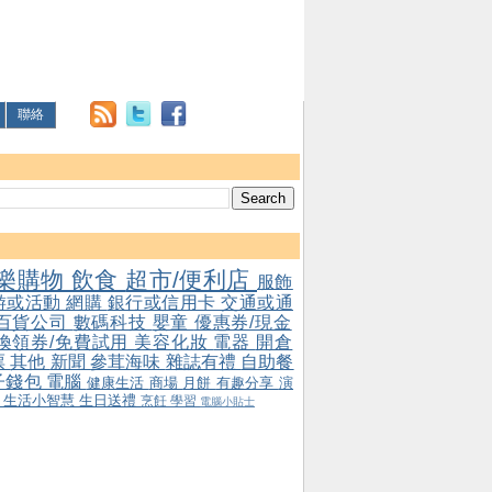
聯絡
樂購物
飲食
超市/便利店
服飾
游或活動
網購
銀行或信用卡
交通或通
百貨公司
數碼科技
嬰童
優惠券/現金
/換領券/免費試用
美容化妝
電器
開倉
票
其他
新聞
參茸海味
雜誌有禮
自助餐
子錢包
電腦
健康生活
商場
月餅
有趣分享
演
會
生活小智慧
生日送禮
烹飪
學習
電腦小貼士