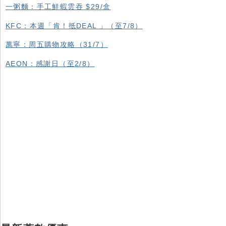
一粥麵：手工鮮蝦雲吞 $29/盒
KFC ：本週「肯！抵DEAL 」（至7/8）
萬寧：周五購物攻略（31/7）
AEON：感謝日（至2/8）