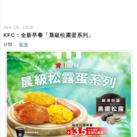
Jun 18, 2026
KFC：全新早餐「晨級松露蛋系列」
分類：
飲食