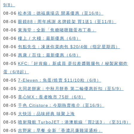
9/8）
08-06
松本清：德福廣場店 開幕優惠（至16/8）
08-06
眼鏡88：周年感謝 名牌鏡架 買1送1（至11/8）
08-06
東海堂：全新「焦糖啫喱雞蛋布丁卷」
08-06
樓上 / 大棧：最新優惠（6/8）
08-06
包點先生：凍迷你菜肉包 $20/4個（指定星期四）
08-06
惠康 / 百佳：最新優惠（6/8）
08-05
KFC:「好肯癲」新成員 是拉差醬雞腿包 / 秘製家鄉炸
蛋（6/8起）
08-05
7-Eleven：魚蛋/燒賣 $11/10粒（6/8）
08-05
大同老餅家：中秋月餅券 第二輪優惠折扣（至5/9）
08-05
美心MX：長者晚市 75折（6/8）
08-05
千色 Citistore：今期熱賣推介（至16/9）
08-05
大快活：品味經典 味聚上海
08-05
噴射飛航 TurboJET：港澳航線「買2送3」（至31/8）
08-05
吉野家：早餐 全新「香濃忌廉雞湯通粉」