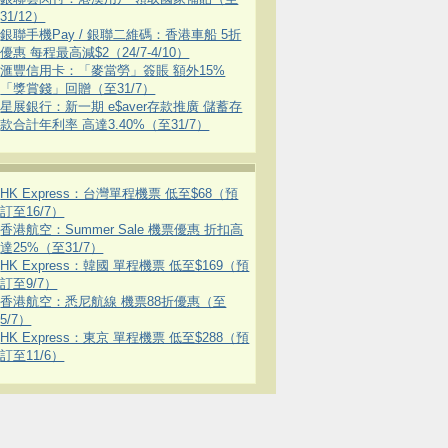
31/12）
銀聯手機Pay / 銀聯二維碼：香港車船 5折
優惠 每程最高減$2（24/7-4/10）
滙豐信用卡：「麥當勞」簽賬 額外15%
「獎賞錢」回贈（至31/7）
星展銀行：新一期 e$aver存款推廣 儲蓄存
款合計年利率 高達3.40%（至31/7）
HK Express：台灣單程機票 低至$68（預
訂至16/7）
香港航空：Summer Sale 機票優惠 折扣高
達25%（至31/7）
HK Express：韓國 單程機票 低至$169（預
訂至9/7）
香港航空：悉尼航線 機票88折優惠（至
5/7）
HK Express：東京 單程機票 低至$288（預
訂至11/6）