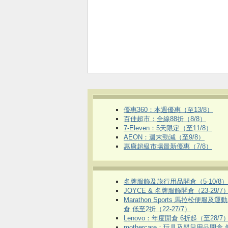
優惠360：本週優惠（至13/8）
百佳超市：全線88折（8/8）
7-Eleven：5天限定（至11/8）
AEON：週末勁減（至9/8）
惠康超級市場最新優惠（7/8）
名牌服飾及旅行用品開倉（5-10/8）
JOYCE & 名牌服飾開倉（23-29/7
Marathon Sports 馬拉松便服及
倉 低至2折（22-27/7）
Lenovo：年度開倉 6折起（至28/7
mothercare：玩具及嬰兒用品開倉