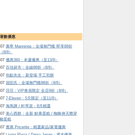
著數優惠
-07
萬寧 Mannings：全場無門檻 即享88折
（8/8）
-07
優惠360：本週優惠（至13/8）
-07
百佳超市：全線88折（8/8）
-07
包點先生：新登場 手工煎餅
-07
屈臣氏：全場無門檻88折（8/8）
-07
莎莎：VIP會員限定 全店9折（8/8）
-07
7-Eleven：5天限定（至11/8）
-07
海馬牌 / 軒琴居：8月精選
-07
美心西餅：全新 鮮果蛋糕 / 蜘蛛俠天際穿
梭蛋糕
-07
實惠 Pricerite：精選家品/家電優惠
-07
Living Plaza / Daiso Japan：週末優惠