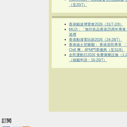
（至20/7）
香港貓迷博覽會2026（31/7-2/8）
MUJI：「無印良品香港25周年專
巡禮
香港動漫電玩節2026（24-28/7）
香港迪士尼樂園： 香港居民專享 「
Chill 爽」4PM門票優惠（至31/8）
全民運動日2026 免費康樂設施（1-2
（抽籤申請：16-20/7）
訂閱