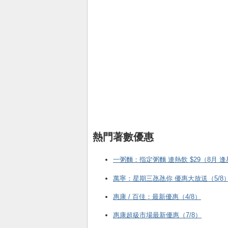
熱門著數優惠
一粥麵：指定粥麵 連熱飲 $29（8月 
萬寧：星期三氹氹你 優惠大放送（5/8
惠康 / 百佳：最新優惠（4/8）
惠康超級市場最新優惠（7/8）