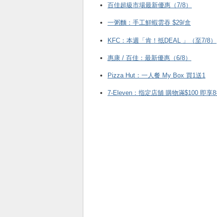
百佳超級市場最新優惠（7/8）
一粥麵：手工鮮蝦雲吞 $29/盒
KFC ：本週「肯！抵DEAL 」（至7/8）
惠康 / 百佳：最新優惠（6/8）
Pizza Hut：一人餐 My Box 買1送1
7-Eleven：指定店舖 購物滿$100 即享