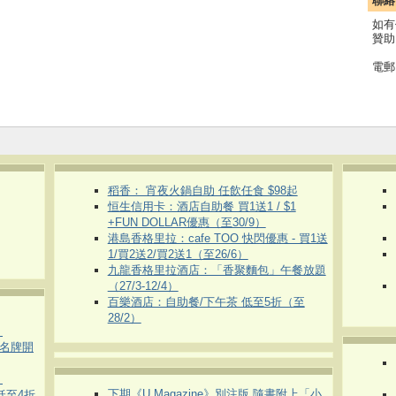
聯絡
如有
贊助
電郵
稻香： 宵夜火鍋自助 任飲任食 $98起
恒生信用卡：酒店自助餐 買1送1 / $1
+FUN DOLLAR優惠（至30/9）
港島香格里拉：cafe TOO 快閃優惠 - 買1送
1/買2送2/買2送1（至26/6）
九龍香格里拉酒店：「香聚麵包」午餐放題
（27/3-12/4）
百樂酒店：自助餐/下午茶 低至5折（至
28/2）
）
運動名牌開
）
下期《U Magazine》別注版 隨書附上「小
 低至4折