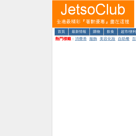
首頁
最新情報
購物
飲食
超市/便
熱門標籤
：
消費券
服飾
美容化妝
自助餐
百