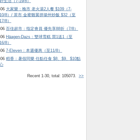
好生活（7-19/8）
-06
大家樂：晚市 老火湯2人餐 $109（7-
10/8）/ 茶市 金蜜雞翼拼揚州炒飯 $32（至
17/8）
-06
百佳超市：指定會員 優先享88折（7/8）
-06
Häagen-Dazs ：雙球雪糕 買1送1（至
16/8）
-06
7-Eleven：本週優惠（至11/8）
-06
稻香：暑假同樂 任點任食 $8、$9、$10點
心
Recent 1-30, total: 105073.
>>