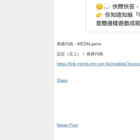
推廣代碼：MEDALgame
設定（左上） 》推廣代碼
https://link.mtrmb.mtr.com.hk/moblink/?pr
Share
Newer Post