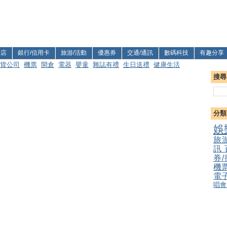
利店
銀行/信用卡
旅游/活動
優惠券
交通/通訊
數碼科技
有趣分享
貨公司
機票
開倉
電器
嬰童
雜誌有禮
生日送禮
健康生活
搜尋
分類
娛
旅
訊
券
機
電
唱