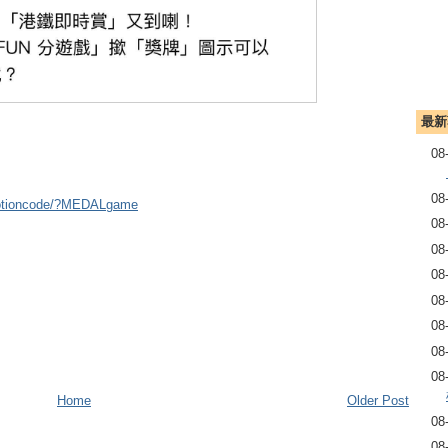
最新
08
08
omotioncode/?MEDALgame
08
08
08
08
08
08
08
Home
Older Post
08
08