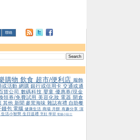
聯絡
樂購物
飲食
超市/便利店
服飾
游或活動
網購
銀行或信用卡
交通或通
百貨公司
數碼科技
嬰童
優惠券/現金
/換領券/免費試用
美容化妝
電器
開倉
票
其他
新聞
參茸海味
雜誌有禮
自助餐
子錢包
電腦
健康生活
商場
月餅
有趣分享
演
會
生活小智慧
生日送禮
烹飪
學習
電腦小貼士