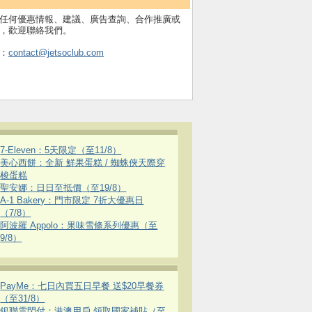
任何優惠情報、建議、廣告查詢、合作推廣或
，歡迎聯絡我們。
：
contact@jetsoclub.com
7-Eleven：5天限定（至11/8）
美心西餅：全新 鮮果蛋糕 / 蜘蛛俠天際穿
梭蛋糕
聖安娜：日日至抵價（至19/8）
A-1 Bakery：門市限定 7折大優惠日
（7/8）
阿波羅 Appolo：果味雪條系列優惠（至
9/8）
PayMe：七日內買五日早餐 送$20早餐券
（至31/8）
銀聯雲閃付：港澳用戶 領取國家補貼（至