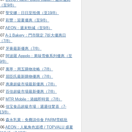
（至9/8）
-07
聖安娜：日日至抵價（至19/8）
-07
彩豐：迎夏優惠（至9/8）
-07
AEON：週末勁減（至9/8）
-07
A-1 Bakery：門市限定 7折大優惠日
（7/8）
-07
牙膏最新優惠（7/8）
-07
阿波羅 Appolo：果味雪條系列優惠（至
9/8）
-07
萬寧：周五購物攻略（7/8）
-07
屈臣氏最新購物優惠（7/8）
-07
惠康超級市場最新優惠（7/8）
-07
百佳超級市場最新優惠（7/8）
-07
MTR Mobile：港鐵即時賞（7/8）
-06
佳宝食品超級市場：週週佳驚喜（7-
13/8）
-06
森永乳業：免費請你食 PARM雪糕批
-06
AEON：人氣角色巡禮 / TOPVALU 盛夏