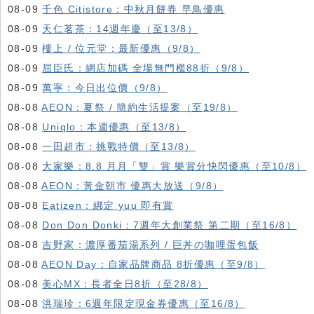
08-09
千色 Citistore：中秋月餅券 早鳥優惠
08-09
天仁茗茶：14週年慶（至13/8）
08-09
樓上 / 位元堂：最新優惠（9/8）
08-09
屈臣氏：網店加碼 全場無門檻88折（9/8）
08-09
萬寧：今日出位價（9/8）
08-08
AEON：夏祭 / 簡約生活提案（至19/8）
08-08
Uniqlo：本週優惠（至13/8）
08-08
一田超市：挑戰特價（至13/8）
08-08
大家樂：8.8 月月「雙」賞 樂賞分快閃優惠（至10/8）
08-08
AEON：黃金朝市 優惠大放送（9/8）
08-08
Eatizen：綁定 yuu 即有賞
08-08
Don Don Donki：7週年大創業祭 第二期（至16/8）
08-08
吉野家：濃厚番茄湯系列 / 巨丼の咖哩蛋包飯
08-08
AEON Day：自家品牌商品 8折優惠（至9/8）
08-08
美心MX：長者全日8折（至28/8）
08-08
洪瑞珍：6週年限定現金券優惠（至16/8）