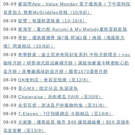
08-09
麥當勞App：Value Monday 電子優惠券 / 下午茶時段
首度加入 鴛鴦McGriddles班戟（10/8起）
08-09
龍豐：每週精選推廣（10-16/8）
08-09
東海堂：夏の祭 Kuromi & My Melody夏祭蛋糕套裝
08-09
爭鮮：優惠層層疊 滿7碟 即減1碟 / 換購《俄羅斯方
塊》周邊精品（10/8起）
08-09
奇華餅家：迪士尼米奇與好友系列 中秋月餅禮盒 / noc
咖啡月餅 / 研香港式甜品麻糬月餅 / 康維他麥蘆卡蜂蜜軟心奶
皇月餅 / 茶餐廳風味奶皇月餅 / 國窖1573濃香月餅
08-09
OK便利店：會員至抵價（至12/8）
08-09
美心MX：指定分店 魚湯浸魚
08-09
Chateraise：赤肉蜜瓜 FAIR（至30/8）
08-09
永安百貨：游泳及戶外服飾特集（至31/8）
08-09
7-Eleven：7仔預購網店 今期精品（至18/8）
08-09
大家樂：優惠延長 晚市 $49 爆抵鐵板餐 / $59 原個冬
瓜盅套餐（至13/8）