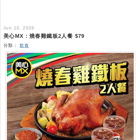
Jun 10, 2026
美心MX：燒春雞鐵板2人餐 $79
分類：
飲食