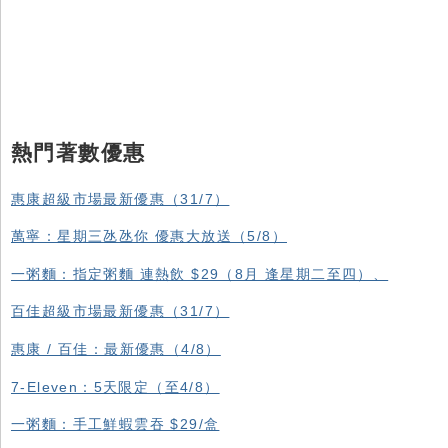
熱門著數優惠
惠康超級市場最新優惠（31/7）
萬寧：星期三氹氹你 優惠大放送（5/8）
一粥麵：指定粥麵 連熱飲 $29（8月 逢星期二至四）、
百佳超級市場最新優惠（31/7）
惠康 / 百佳：最新優惠（4/8）
7-Eleven：5天限定（至4/8）
一粥麵：手工鮮蝦雲吞 $29/盒