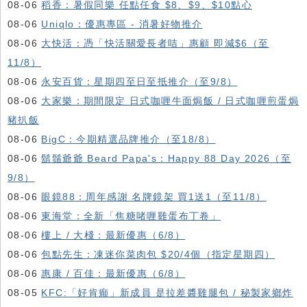
08-06
稻香：暑假同樂 任點任食 $8、$9、$10點心
08-06
Uniqlo：優惠專區 - 消暑好物推介
08-06
大快活：憑「快活關愛長者咭」惠顧 即減$6（至
11/8）
08-06
永安百貨：星期四至日至抵推介（至9/8）
08-06
大家樂：期間限定 日式咖喱牛面焗飯 / 日式咖喱煎蛋焗
豬扒飯
08-06
BigC：今期精選品牌推介（至18/8）
08-06
鬍鬚爺爺 Beard Papa's：Happy 88 Day 2026（至
9/8）
08-06
眼鏡88：周年感謝 名牌鏡架 買1送1（至11/8）
08-06
東海堂：全新「焦糖啫喱雞蛋布丁卷」
08-06
樓上 / 大棧：最新優惠（6/8）
08-06
包點先生：凍迷你菜肉包 $20/4個（指定星期四）
08-06
惠康 / 百佳：最新優惠（6/8）
08-05
KFC:「好肯癲」新成員 是拉差醬雞腿包 / 秘製家鄉炸