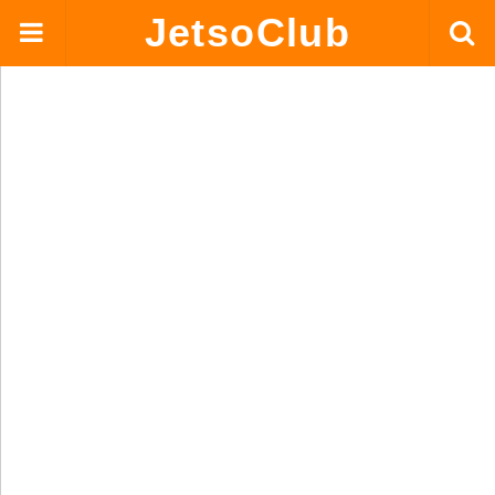
JetsoClub