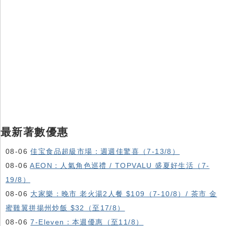
最新著數優惠
08-06
佳宝食品超級市場：週週佳驚喜（7-13/8）
08-06
AEON：人氣角色巡禮 / TOPVALU 盛夏好生活（7-
19/8）
08-06
大家樂：晚市 老火湯2人餐 $109（7-10/8）/ 茶市 金
蜜雞翼拼揚州炒飯 $32（至17/8）
08-06
7-Eleven：本週優惠（至11/8）