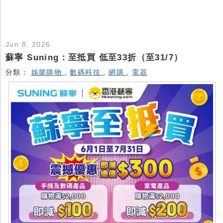
Jun 8, 2026
蘇寧 Suning：至抵買 低至33折（至31/7）
分類：
娛樂購物
,
數碼科技
,
網購
,
電器