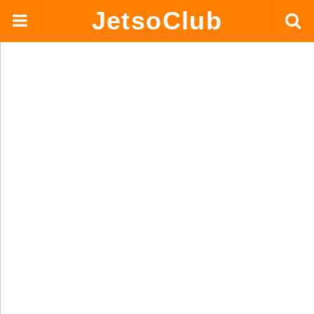
JetsoClub