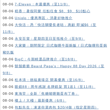
08-06
7-Eleven：本週優惠（至11/8）
08-06
稻香：暑假同樂 任點任食 $8、$9、$10點心
08-06
Uniqlo：優惠專區 - 消暑好物推介
08-06
大快活：憑「快活關愛長者咭」惠顧 即減$6（至
11/8）
08-06
永安百貨：星期四至日至抵推介（至9/8）
08-06
大家樂：期間限定 日式咖喱牛面焗飯 / 日式咖喱煎蛋焗
豬扒飯
08-06
BigC：今期精選品牌推介（至18/8）
08-06
鬍鬚爺爺 Beard Papa's：Happy 88 Day 2026（至
9/8）
08-06
松本清：德福廣場店 開幕優惠（至16/8）
08-06
眼鏡88：周年感謝 名牌鏡架 買1送1（至11/8）
08-06
東海堂：全新「焦糖啫喱雞蛋布丁卷」
08-06
樓上 / 大棧：最新優惠（6/8）
08-06
包點先生：凍迷你菜肉包 $20/4個（指定星期四）