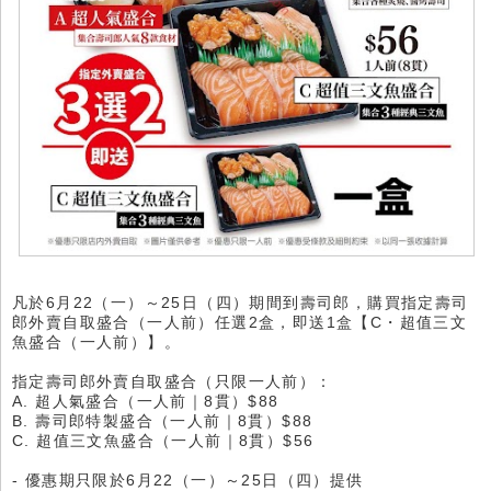
凡於6月22（一）～25日（四）期間到壽司郎，購買指定壽司
郎外賣自取盛合（一人前）任選2盒，即送1盒【C・超值三文
魚盛合（一人前）】。
指定壽司郎外賣自取盛合（只限一人前）：
A. 超人氣盛合（一人前｜8貫）$88
B. 壽司郎特製盛合（一人前｜8貫）$88
C. 超值三文魚盛合（一人前｜8貫）$56
- 優惠期只限於6月22（一）～25日（四）提供