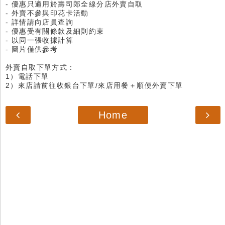
- 優惠只適用於壽司郎全線分店外賣自取
- 外賣不參與印花卡活動
- 詳情請向店員查詢
- 優惠受有關條款及細則約束
- 以同一張收據計算
- 圖片僅供參考
外賣自取下單方式：
1）電話下單
2）來店請前往收銀台下單/來店用餐＋順便外賣下單
Home