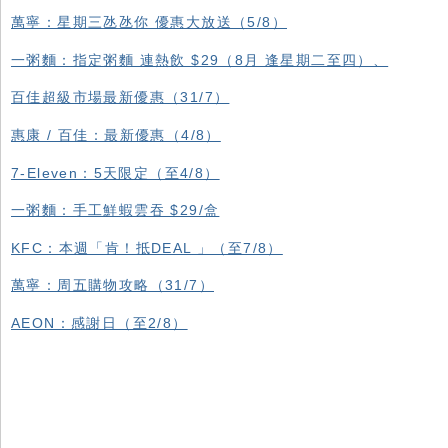
萬寧：星期三氹氹你 優惠大放送（5/8）
一粥麵：指定粥麵 連熱飲 $29（8月 逢星期二至四）、
百佳超級市場最新優惠（31/7）
惠康 / 百佳：最新優惠（4/8）
7-Eleven：5天限定（至4/8）
一粥麵：手工鮮蝦雲吞 $29/盒
KFC ：本週「肯！抵DEAL 」（至7/8）
萬寧：周五購物攻略（31/7）
AEON：感謝日（至2/8）