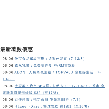
最新著數優惠
08-06
佳宝食品超級市場：週週佳驚喜（7-13/8）
08-06
森永乳業：免費請你食 PARM雪糕批
08-06
AEON：人氣角色巡禮 / TOPVALU 盛夏好生活（7-
19/8）
08-06
大家樂：晚市 老火湯2人餐 $109（7-10/8）/ 茶市 金
蜜雞翼拼揚州炒飯 $32（至17/8）
08-06
百佳超市：指定會員 優先享88折（7/8）
08-06
Häagen-Dazs ：雙球雪糕 買1送1（至16/8）