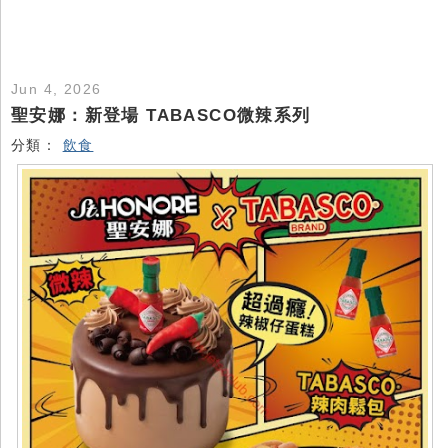
Jun 4, 2026
聖安娜：新登場 TABASCO微辣系列
分類：
飲食