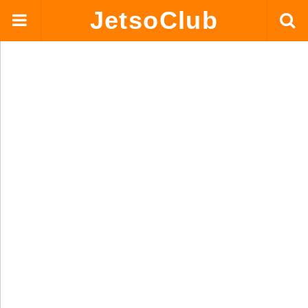
JetsoClub