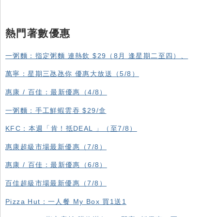
熱門著數優惠
一粥麵：指定粥麵 連熱飲 $29（8月 逢星期二至四）、
萬寧：星期三氹氹你 優惠大放送（5/8）
惠康 / 百佳：最新優惠（4/8）
一粥麵：手工鮮蝦雲吞 $29/盒
KFC ：本週「肯！抵DEAL 」（至7/8）
惠康超級市場最新優惠（7/8）
惠康 / 百佳：最新優惠（6/8）
百佳超級市場最新優惠（7/8）
Pizza Hut：一人餐 My Box 買1送1