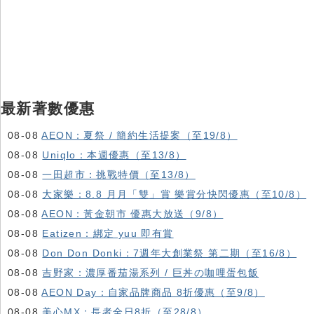
最新著數優惠
08-08
AEON：夏祭 / 簡約生活提案（至19/8）
08-08
Uniqlo：本週優惠（至13/8）
08-08
一田超市：挑戰特價（至13/8）
08-08
大家樂：8.8 月月「雙」賞 樂賞分快閃優惠（至10/8）
08-08
AEON：黃金朝市 優惠大放送（9/8）
08-08
Eatizen：綁定 yuu 即有賞
08-08
Don Don Donki：7週年大創業祭 第二期（至16/8）
08-08
吉野家：濃厚番茄湯系列 / 巨丼の咖哩蛋包飯
08-08
AEON Day：自家品牌商品 8折優惠（至9/8）
08-08
美心MX：長者全日8折（至28/8）