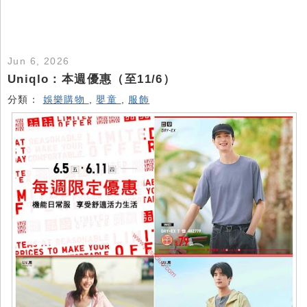
Jun 6, 2026
Uniqlo：本週優惠（至11/6）
分類：
娛樂購物
,
嬰童
,
服飾