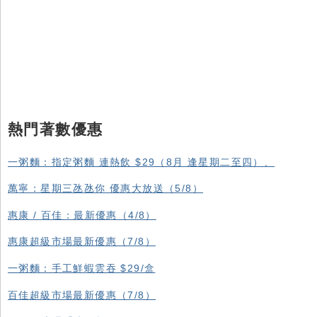
熱門著數優惠
一粥麵：指定粥麵 連熱飲 $29（8月 逢星期二至四）、
萬寧：星期三氹氹你 優惠大放送（5/8）
惠康 / 百佳：最新優惠（4/8）
惠康超級市場最新優惠（7/8）
一粥麵：手工鮮蝦雲吞 $29/盒
百佳超級市場最新優惠（7/8）