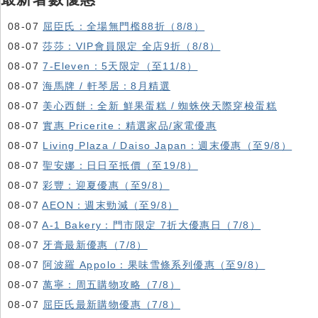
08-07
屈臣氏：全場無門檻88折（8/8）
08-07
莎莎：VIP會員限定 全店9折（8/8）
08-07
7-Eleven：5天限定（至11/8）
08-07
海馬牌 / 軒琴居：8月精選
08-07
美心西餅：全新 鮮果蛋糕 / 蜘蛛俠天際穿梭蛋糕
08-07
實惠 Pricerite：精選家品/家電優惠
08-07
Living Plaza / Daiso Japan：週末優惠（至9/8）
08-07
聖安娜：日日至抵價（至19/8）
08-07
彩豐：迎夏優惠（至9/8）
08-07
AEON：週末勁減（至9/8）
08-07
A-1 Bakery：門市限定 7折大優惠日（7/8）
08-07
牙膏最新優惠（7/8）
08-07
阿波羅 Appolo：果味雪條系列優惠（至9/8）
08-07
萬寧：周五購物攻略（7/8）
08-07
屈臣氏最新購物優惠（7/8）