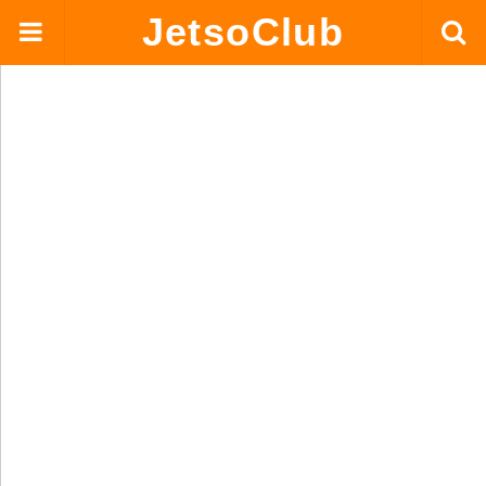
JetsoClub