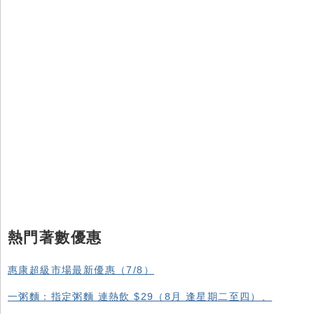
熱門著數優惠
惠康超級市場最新優惠（7/8）
一粥麵：指定粥麵 連熱飲 $29（8月 逢星期二至四）、