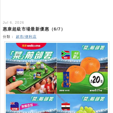
Jul 6, 2026
惠康超級市場最新優惠（6/7）
分類：
超市/便利店