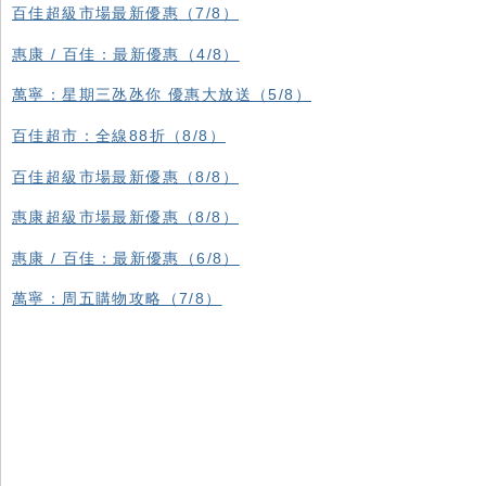
百佳超級市場最新優惠（7/8）
惠康 / 百佳：最新優惠（4/8）
萬寧：星期三氹氹你 優惠大放送（5/8）
百佳超市：全線88折（8/8）
百佳超級市場最新優惠（8/8）
惠康超級市場最新優惠（8/8）
惠康 / 百佳：最新優惠（6/8）
萬寧：周五購物攻略（7/8）