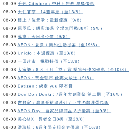
08-09
千色 Citistore：中秋月餅券 早鳥優惠
08-09
天仁茗茶：14週年慶（至13/8）
08-09
樓上 / 位元堂：最新優惠（9/8）
08-09
屈臣氏：網店加碼 全場無門檻88折（9/8）
08-09
萬寧：今日出位價（9/8）
08-08
AEON：夏祭 / 簡約生活提案（至19/8）
08-08
Uniqlo：本週優惠（至13/8）
08-08
一田超市：挑戰特價（至13/8）
08-08
大家樂：8.8 月月「雙」賞 樂賞分快閃優惠（至10/8）
08-08
AEON：黃金朝市 優惠大放送（9/8）
08-08
Eatizen：綁定 yuu 即有賞
08-08
Don Don Donki：7週年大創業祭 第二期（至16/8）
08-08
吉野家：濃厚番茄湯系列 / 巨丼の咖哩蛋包飯
08-08
AEON Day：自家品牌商品 8折優惠（至9/8）
08-08
美心MX：長者全日8折（至28/8）
08-08
洪瑞珍：6週年限定現金券優惠（至16/8）