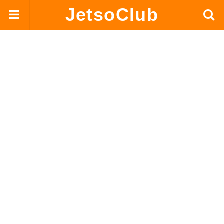
JetsoClub