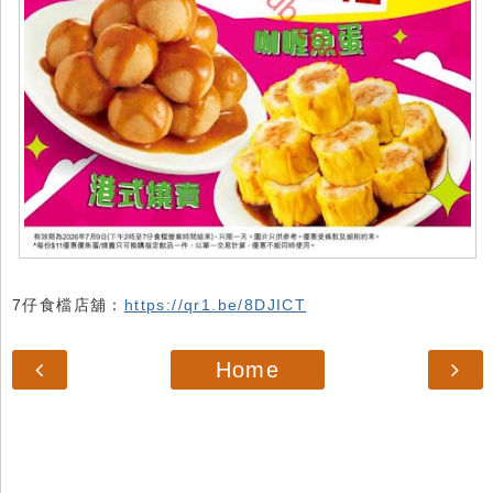
7仔食檔店舖：
https://qr1.be/8DJICT
Home