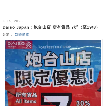
Jul 5, 2026
Daiso Japan：炮台山店 所有貨品 7折（至19/8）
分類：
娛樂購物