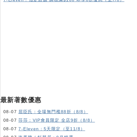
最新著數優惠
08-07
屈臣氏：全場無門檻88折（8/8）
08-07
莎莎：VIP會員限定 全店9折（8/8）
08-07
7-Eleven：5天限定（至11/8）