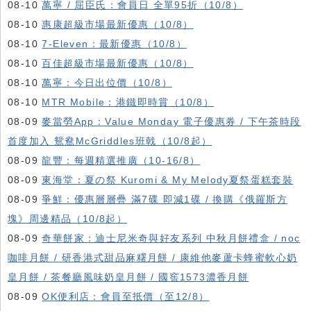
08-10
萬寧 / 屈臣氏：會員日 全單95折（10/8）
08-10
惠康超級市場最新優惠（10/8）
08-10
7-Eleven：最新優惠（10/8）
08-10
百佳超級市場最新優惠（10/8）
08-10
萬寧：今日出位價（10/8）
08-10
MTR Mobile：港鐵即時賞（10/8）
08-09
麥當勞App：Value Monday 電子優惠券 / 下午茶時段
首度加入 鴛鴦McGriddles班戟（10/8起）
08-09
龍豐：每週精選推廣（10-16/8）
08-09
東海堂：夏の祭 Kuromi & My Melody夏祭蛋糕套裝
08-09
爭鮮：優惠層層疊 滿7碟 即減1碟 / 換購《俄羅斯方
塊》周邊精品（10/8起）
08-09
奇華餅家：迪士尼米奇與好友系列 中秋月餅禮盒 / noc
咖啡月餅 / 研香港式甜品麻糬月餅 / 康維他麥蘆卡蜂蜜軟心奶
皇月餅 / 茶餐廳風味奶皇月餅 / 國窖1573濃香月餅
08-09
OK便利店：會員至抵價（至12/8）