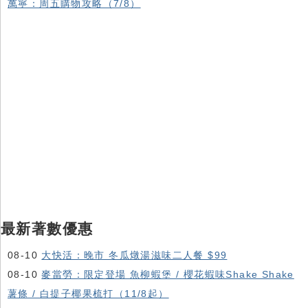
萬寧：周五購物攻略（7/8）
最新著數優惠
08-10
大快活：晚市 冬瓜燉湯滋味二人餐 $99
08-10
麥當勞：限定登場 魚柳蝦堡 / 櫻花蝦味Shake Shake
薯條 / 白提子椰果梳打（11/8起）