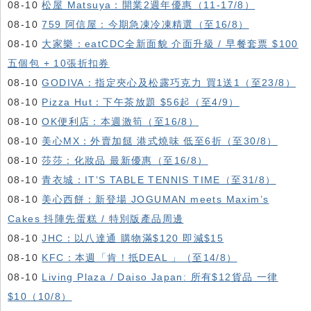
08-10
松屋 Matsuya：開業2週年優惠（11-17/8）
08-10
759 阿信屋：今期急凍冷凍精選（至16/8）
08-10
大家樂：eatCDC全新面貌 介面升級 / 早餐套票 $100
五個包 + 10張折扣券
08-10
GODIVA：指定夾心及松露巧克力 買1送1（至23/8）
08-10
Pizza Hut：下午茶放題 $56起（至4/9）
08-10
OK便利店：本週激筍（至16/8）
08-10
美心MX：外賣加餸 港式燒味 低至6折（至30/8）
08-10
莎莎：化妝品 最新優惠（至16/8）
08-10
青衣城：IT’S TABLE TENNIS TIME（至31/8）
08-10
美心西餅：新登場 JOGUMAN meets Maxim’s
Cakes 抖陣先蛋糕 / 特別版產品周邊
08-10
JHC：以八達通 購物滿$120 即減$15
08-10
KFC ：本週「肯！抵DEAL 」（至14/8）
08-10
Living Plaza / Daiso Japan: 所有$12貨品 一律
$10（10/8）