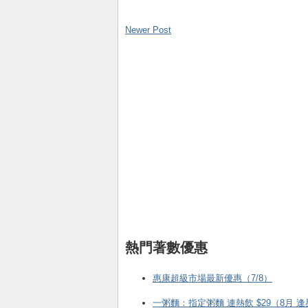
Newer Post
熱門著數優惠
惠康超級市場最新優惠（7/8）
一粥麵：指定粥麵 連熱飲 $29（8月 