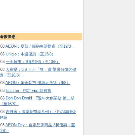
著數優惠
-08
AEON：夏祭 / 簡約生活提案（至19/8）
-08
Uniqlo：本週優惠（至13/8）
-08
一田超市：挑戰特價（至13/8）
-08
大家樂：8.8 月月「雙」賞 樂賞分快閃優
惠（至10/8）
-08
AEON：黃金朝市 優惠大放送（9/8）
-08
Eatizen：綁定 yuu 即有賞
-08
Don Don Donki：7週年大創業祭 第二期
（至16/8）
-08
吉野家：濃厚番茄湯系列 / 巨丼の咖哩蛋
包飯
-08
AEON Day：自家品牌商品 8折優惠（至
9/8）