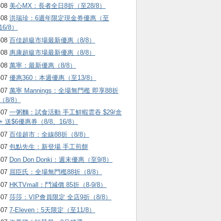
-08
美心MX：長者全日8折（至28/8）
-08
洪瑞珍：6週年限定現金券優惠（至
16/8）
-08
百佳超級市場最新優惠（8/8）
-08
惠康超級市場最新優惠（8/8）
-08
萬寧：最新優惠（8/8）
-07
優惠360：本週優惠（至13/8）
-07
萬寧 Mannings：全場無門檻 即享88折
（8/8）
-07
一粥麵：試食活動 手工鮮蝦雲吞 $29/盒
+ 送$6優惠券（8/8、16/8）
-07
百佳超市：全線88折（8/8）
-07
包點先生：新登場 手工煎餅
-07
Don Don Donki：週末優惠（至9/8）
-07
屈臣氏：全場無門檻88折（8/8）
-07
HKTVmall ：鬥減價 85折（8-9/8）
-07
莎莎：VIP會員限定 全店9折（8/8）
-07
7-Eleven：5天限定（至11/8）