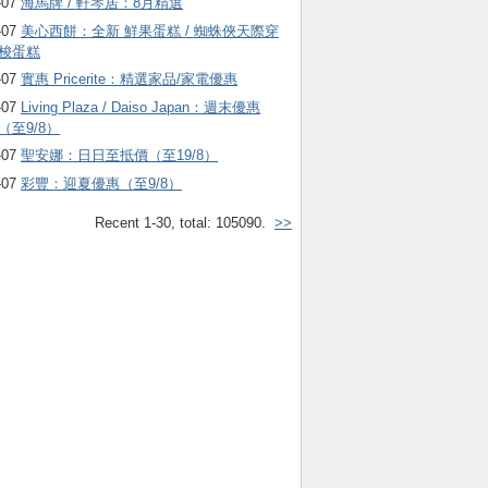
-07
海馬牌 / 軒琴居：8月精選
-07
美心西餅：全新 鮮果蛋糕 / 蜘蛛俠天際穿
梭蛋糕
-07
實惠 Pricerite：精選家品/家電優惠
-07
Living Plaza / Daiso Japan：週末優惠
（至9/8）
-07
聖安娜：日日至抵價（至19/8）
-07
彩豐：迎夏優惠（至9/8）
Recent 1-30, total: 105090.
>>