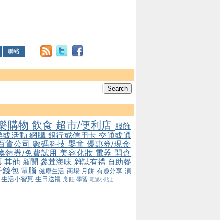
聯絡
樂購物
飲食
超市/便利店
服飾
游或活動
網購
銀行或信用卡
交通或通
百貨公司
數碼科技
嬰童
優惠券/現金
/換領券/免費試用
美容化妝
電器
開倉
票
其他
新聞
參茸海味
雜誌有禮
自助餐
子錢包
電腦
健康生活
商場
月餅
有趣分享
演
會
生活小智慧
生日送禮
烹飪
學習
電腦小貼士