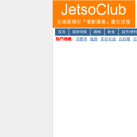
首頁
最新情報
購物
飲食
超市/便
熱門標籤
：
消費券
服飾
美容化妝
自助餐
百