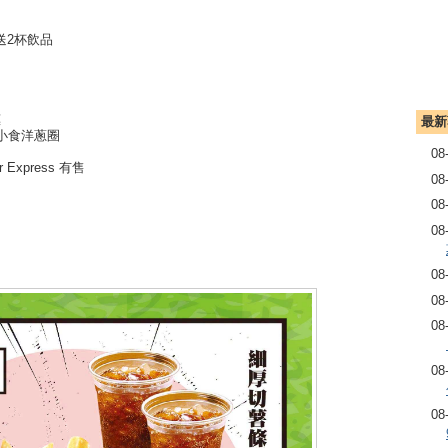
送2杯飲品
惠
最新
新小食洋蔥圈
08
r Express 有售
08
08
08
08
08
08
08
08