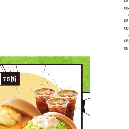
08
08
08
08
08
08