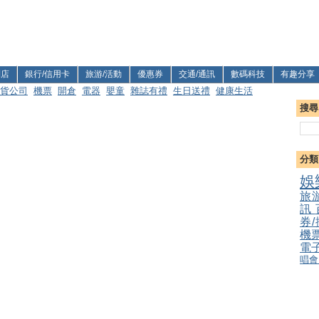
利店
銀行/信用卡
旅游/活動
優惠券
交通/通訊
數碼科技
有趣分享
貨公司
機票
開倉
電器
嬰童
雜誌有禮
生日送禮
健康生活
搜尋
分類
娛
旅
訊
券
機
電
唱