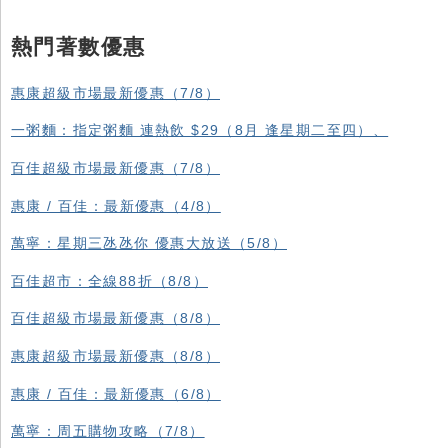
熱門著數優惠
惠康超級市場最新優惠（7/8）
一粥麵：指定粥麵 連熱飲 $29（8月 逢星期二至四）、
百佳超級市場最新優惠（7/8）
惠康 / 百佳：最新優惠（4/8）
萬寧：星期三氹氹你 優惠大放送（5/8）
百佳超市：全線88折（8/8）
百佳超級市場最新優惠（8/8）
惠康超級市場最新優惠（8/8）
惠康 / 百佳：最新優惠（6/8）
萬寧：周五購物攻略（7/8）