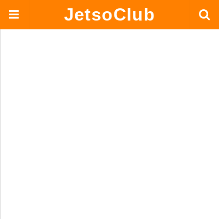
JetsoClub