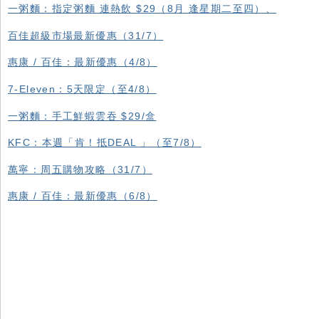
一粥麵：指定粥麵 連熱飲 $29（8月 逢星期二至四）、
百佳超級市場最新優惠（31/7）
惠康 / 百佳：最新優惠（4/8）
7-Eleven：5天限定（至4/8）
一粥麵：手工鮮蝦雲吞 $29/盒
KFC ：本週「肯！抵DEAL 」（至7/8）
萬寧：周五購物攻略（31/7）
惠康 / 百佳：最新優惠（6/8）