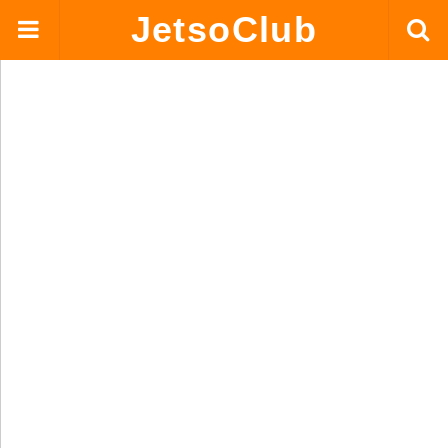
JetsoClub