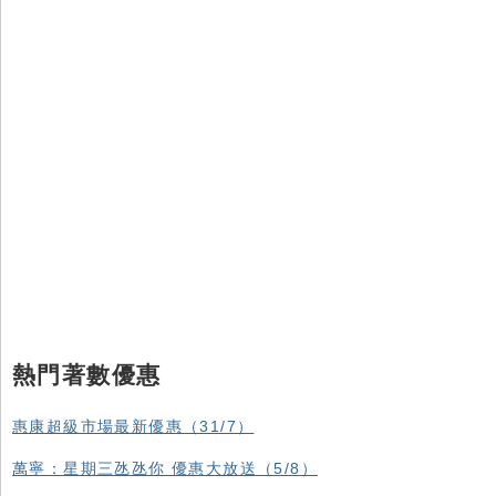
熱門著數優惠
惠康超級市場最新優惠（31/7）
萬寧：星期三氹氹你 優惠大放送（5/8）