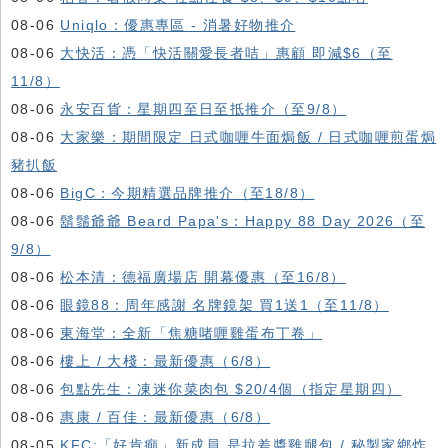
08-06
Uniqlo：優惠專區 - 消暑好物推介
08-06
大快活：憑「快活關愛長者咭」惠顧 即減$6（至
11/8）
08-06
永安百貨：星期四至日至抵推介（至9/8）
08-06
大家樂：期間限定 日式咖喱牛面焗飯 / 日式咖喱煎蛋焗
豬扒飯
08-06
BigC：今期精選品牌推介（至18/8）
08-06
鬍鬚爺爺 Beard Papa's：Happy 88 Day 2026（至
9/8）
08-06
松本清：德福廣場店 開幕優惠（至16/8）
08-06
眼鏡88：周年感謝 名牌鏡架 買1送1（至11/8）
08-06
東海堂：全新「焦糖啫喱雞蛋布丁卷」
08-06
樓上 / 大棧：最新優惠（6/8）
08-06
包點先生：凍迷你菜肉包 $20/4個（指定星期四）
08-06
惠康 / 百佳：最新優惠（6/8）
08-05
KFC:「好肯癲」新成員 是拉差醬雞腿包 / 秘製家鄉炸