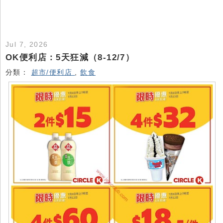
Jul 7, 2026
OK便利店：5天狂減（8-12/7）
分類：
超市/便利店
,
飲食