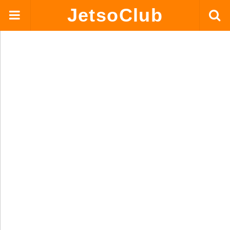
JetsoClub