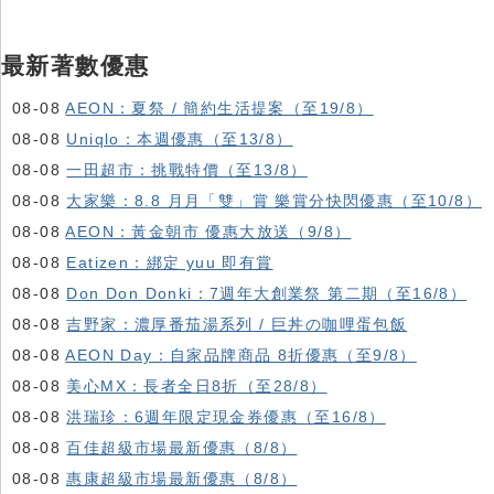
最新著數優惠
08-08
AEON：夏祭 / 簡約生活提案（至19/8）
08-08
Uniqlo：本週優惠（至13/8）
08-08
一田超市：挑戰特價（至13/8）
08-08
大家樂：8.8 月月「雙」賞 樂賞分快閃優惠（至10/8）
08-08
AEON：黃金朝市 優惠大放送（9/8）
08-08
Eatizen：綁定 yuu 即有賞
08-08
Don Don Donki：7週年大創業祭 第二期（至16/8）
08-08
吉野家：濃厚番茄湯系列 / 巨丼の咖哩蛋包飯
08-08
AEON Day：自家品牌商品 8折優惠（至9/8）
08-08
美心MX：長者全日8折（至28/8）
08-08
洪瑞珍：6週年限定現金券優惠（至16/8）
08-08
百佳超級市場最新優惠（8/8）
08-08
惠康超級市場最新優惠（8/8）