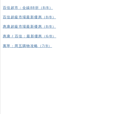
百佳超市：全線88折（8/8）
百佳超級市場最新優惠（8/8）
惠康超級市場最新優惠（8/8）
惠康 / 百佳：最新優惠（6/8）
萬寧：周五購物攻略（7/8）