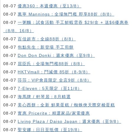
08-07
優惠360：本週優惠（至13/8）
08-07
萬寧 Mannings：全場無門檻 即享88折（8/8）
08-07
一粥麵：試食活動 手工鮮蝦雲吞 $29/盒 + 送$6優惠券
（8/8、16/8）
08-07
百佳超市：全線88折（8/8）
08-07
包點先生：新登場 手工煎餅
08-07
Don Don Donki：週末優惠（至9/8）
08-07
屈臣氏：全場無門檻88折（8/8）
08-07
HKTVmall ：鬥減價 85折（8-9/8）
08-07
莎莎：VIP會員限定 全店9折（8/8）
08-07
7-Eleven：5天限定（至11/8）
08-07
海馬牌 / 軒琴居：8月精選
08-07
美心西餅：全新 鮮果蛋糕 / 蜘蛛俠天際穿梭蛋糕
08-07
實惠 Pricerite：精選家品/家電優惠
08-07
Living Plaza / Daiso Japan：週末優惠（至9/8）
08-07
聖安娜：日日至抵價（至19/8）