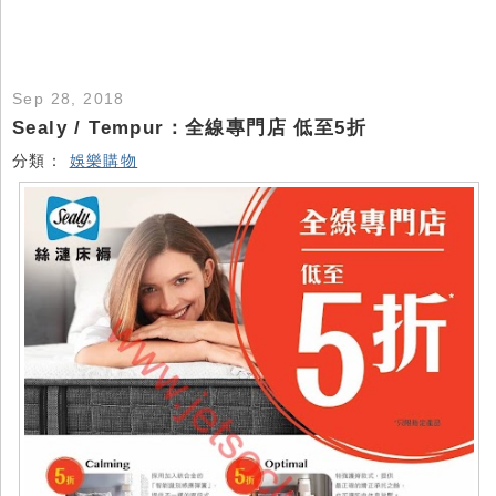
Sep 28, 2018
Sealy / Tempur：全線專門店 低至5折
分類：
娛樂購物