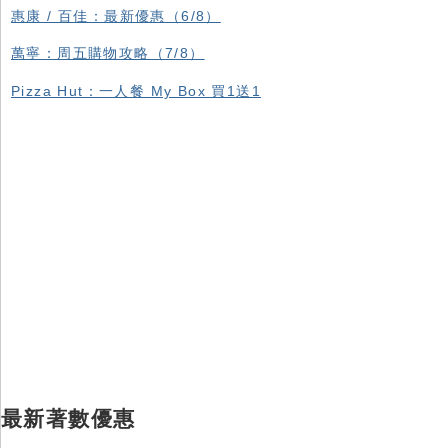
惠康 / 百佳：最新優惠（6/8）
萬寧：周五購物攻略（7/8）
Pizza Hut：一人餐 My Box 買1送1
最新著數優惠