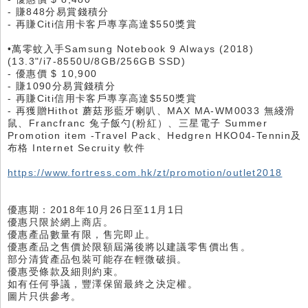
- 賺848分易賞錢積分
- 再賺Citi信用卡客戶專享高達$550獎賞
•萬零蚊入手Samsung Notebook 9 Always (2018)
(13.3"/i7-8550U/8GB/256GB SSD)
- 優惠價 $ 10,900
- 賺1090分易賞錢積分
- 再賺Citi信用卡客戶專享高達$550獎賞
- 再獲贈Hithot 蘑菇形藍牙喇叭、MAX MA-WM0033 無綫滑
鼠、Francfranc 兔子飯勺(粉紅）、三星電子 Summer
Promotion item -Travel Pack、Hedgren HKO04-Tennin及
布格 Internet Secruity 軟件
https://www.fortress.com.hk/zt/promotion/outlet2018
優惠期：2018年10月26日至11月1日
優惠只限於網上商店。
優惠產品數量有限，售完即止。
優惠產品之售價於限額屆滿後將以建議零售價出售。
部分清貨產品包裝可能存在輕微破損。
優惠受條款及細則約束。
如有任何爭議，豐澤保留最終之決定權。
圖片只供參考。