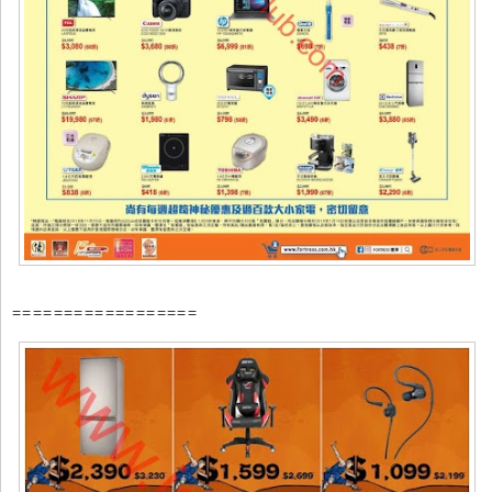
==================