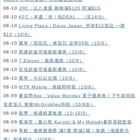
08-10
JHC：以八達通 購物滿$120 即減$15
08-10
KFC ：本週「肯！抵DEAL 」（至14/8）
08-10
Living Plaza / Daiso Japan: 所有$12貨品 一律
$10（10/8）
08-10
萬寧 / 屈臣氏：會員日 全單95折（10/8）
08-10
惠康超級市場最新優惠（10/8）
08-10
7-Eleven：最新優惠（10/8）
08-10
百佳超級市場最新優惠（10/8）
08-10
萬寧：今日出位價（10/8）
08-10
MTR Mobile：港鐵即時賞（10/8）
08-09
麥當勞App：Value Monday 電子優惠券 / 下午茶時段
首度加入 鴛鴦McGriddles班戟（10/8起）
08-09
龍豐：每週精選推廣（10-16/8）
08-09
東海堂：夏の祭 Kuromi & My Melody夏祭蛋糕套裝
08-09
爭鮮：優惠層層疊 滿7碟 即減1碟 / 換購《俄羅斯方
塊》周邊精品（10/8起）