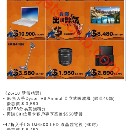
《26/10 劈價精選》
• 66折入手Dyson V8 Animal 直立式吸塵機 (限量40部)
- 優惠價 $ 3,580
- 賺358分易賞錢積分
- 再賺Citi信用卡客戶專享高達$550獎賞
•47折入手LG UJ6500 LED 液晶體電視 (60吋)
- 優惠價 $ 8,480