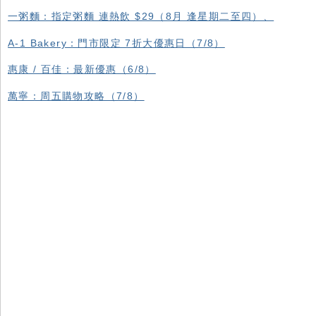
一粥麵：指定粥麵 連熱飲 $29（8月 逢星期二至四）、
A-1 Bakery：門市限定 7折大優惠日（7/8）
惠康 / 百佳：最新優惠（6/8）
萬寧：周五購物攻略（7/8）