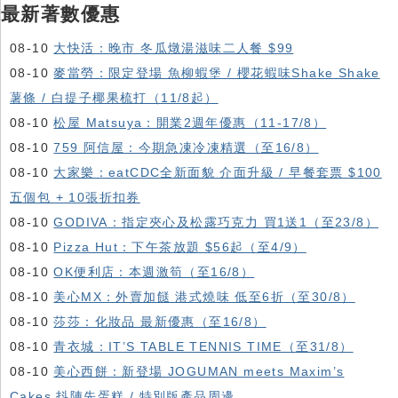
最新著數優惠
08-10
大快活：晚市 冬瓜燉湯滋味二人餐 $99
08-10
麥當勞：限定登場 魚柳蝦堡 / 櫻花蝦味Shake Shake
薯條 / 白提子椰果梳打（11/8起）
08-10
松屋 Matsuya：開業2週年優惠（11-17/8）
08-10
759 阿信屋：今期急凍冷凍精選（至16/8）
08-10
大家樂：eatCDC全新面貌 介面升級 / 早餐套票 $100
五個包 + 10張折扣券
08-10
GODIVA：指定夾心及松露巧克力 買1送1（至23/8）
08-10
Pizza Hut：下午茶放題 $56起（至4/9）
08-10
OK便利店：本週激筍（至16/8）
08-10
美心MX：外賣加餸 港式燒味 低至6折（至30/8）
08-10
莎莎：化妝品 最新優惠（至16/8）
08-10
青衣城：IT’S TABLE TENNIS TIME（至31/8）
08-10
美心西餅：新登場 JOGUMAN meets Maxim’s
Cakes 抖陣先蛋糕 / 特別版產品周邊