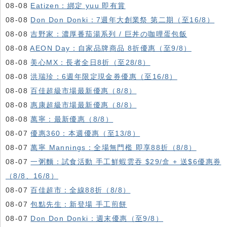
08-08
Eatizen：綁定 yuu 即有賞
08-08
Don Don Donki：7週年大創業祭 第二期（至16/8）
08-08
吉野家：濃厚番茄湯系列 / 巨丼の咖哩蛋包飯
08-08
AEON Day：自家品牌商品 8折優惠（至9/8）
08-08
美心MX：長者全日8折（至28/8）
08-08
洪瑞珍：6週年限定現金券優惠（至16/8）
08-08
百佳超級市場最新優惠（8/8）
08-08
惠康超級市場最新優惠（8/8）
08-08
萬寧：最新優惠（8/8）
08-07
優惠360：本週優惠（至13/8）
08-07
萬寧 Mannings：全場無門檻 即享88折（8/8）
08-07
一粥麵：試食活動 手工鮮蝦雲吞 $29/盒 + 送$6優惠券
（8/8、16/8）
08-07
百佳超市：全線88折（8/8）
08-07
包點先生：新登場 手工煎餅
08-07
Don Don Donki：週末優惠（至9/8）