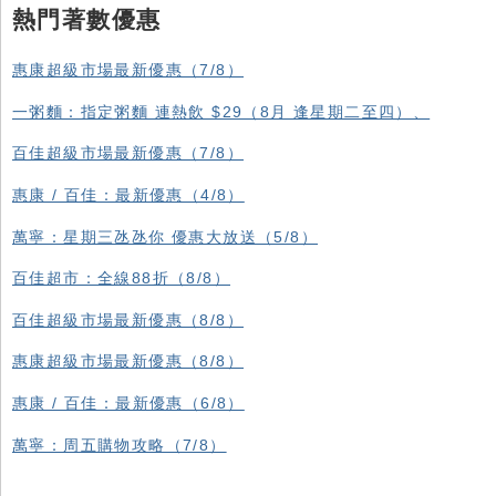
熱門著數優惠
惠康超級市場最新優惠（7/8）
一粥麵：指定粥麵 連熱飲 $29（8月 逢星期二至四）、
百佳超級市場最新優惠（7/8）
惠康 / 百佳：最新優惠（4/8）
萬寧：星期三氹氹你 優惠大放送（5/8）
百佳超市：全線88折（8/8）
百佳超級市場最新優惠（8/8）
惠康超級市場最新優惠（8/8）
惠康 / 百佳：最新優惠（6/8）
萬寧：周五購物攻略（7/8）