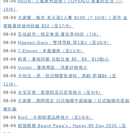
08-06
AEON：人氣角色巡禮 / TOPVALU 盛夏好生活（7-
19/8）
08-06
大家樂：晚市 老火湯2人餐 $109（7-10/8）/ 茶市 金
蜜雞翼拼揚州炒飯 $32（至17/8）
08-06
百佳超市：指定會員 優先享88折（7/8）
08-06
Häagen-Dazs ：雙球雪糕 買1送1（至16/8）
08-06
7-Eleven：本週優惠（至11/8）
08-06
稻香：暑假同樂 任點任食 $8、$9、$10點心
08-06
Uniqlo：優惠專區 - 消暑好物推介
08-06
大快活：憑「快活關愛長者咭」惠顧 即減$6（至
11/8）
08-06
永安百貨：星期四至日至抵推介（至9/8）
08-06
大家樂：期間限定 日式咖喱牛面焗飯 / 日式咖喱煎蛋焗
豬扒飯
08-06
BigC：今期精選品牌推介（至18/8）
08-06
鬍鬚爺爺 Beard Papa's：Happy 88 Day 2026（至