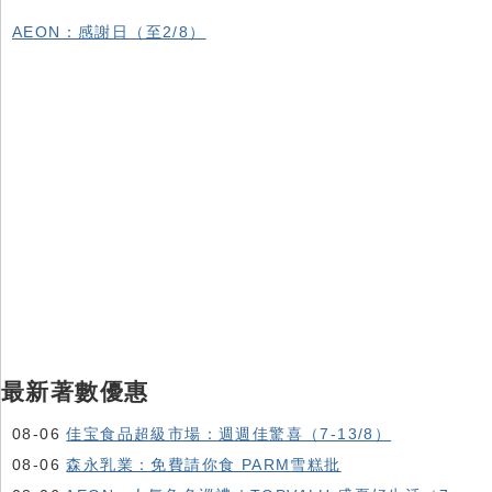
AEON：感謝日（至2/8）
最新著數優惠
08-06
佳宝食品超級市場：週週佳驚喜（7-13/8）
08-06
森永乳業：免費請你食 PARM雪糕批