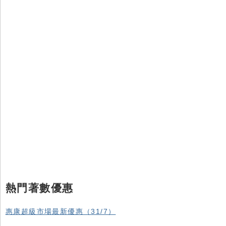
熱門著數優惠
惠康超級市場最新優惠（31/7）