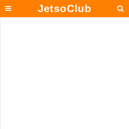
JetsoClub